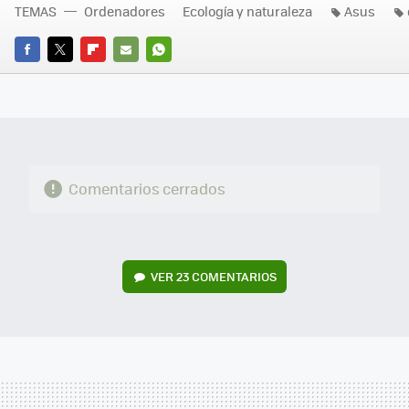
TEMAS
Ordenadores
Ecología y naturaleza
Asus
FACEBOOK
TWITTER
FLIPBOARD
E-
WHATSAPP
MAIL
Comentarios cerrados
VER
23 COMENTARIOS