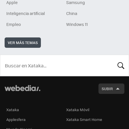
Apple
Samsung
Inteligencia artificial
China
Empleo
Windows 11
VER MÁS TEMAS
BUSCA
SUBIR
Xataka
Xataka Móvil
Applesfera
Xataka Smart Home