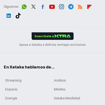
Síguenos
Wh
Twit
Fac
You
Inst
Tele
RSS
Flip
ats
ter
ebo
tub
agr
gra
boa
Link
Tikt
App
ok
e
am
m
rd
edI
ok
Suscríbete a
n
Apoya a Xataka y disfruta ventajas exclusivas
En Xataka hablamos de...
Streaming
Análisis
Espacio
Móviles
Energía
Xataka Movilidad