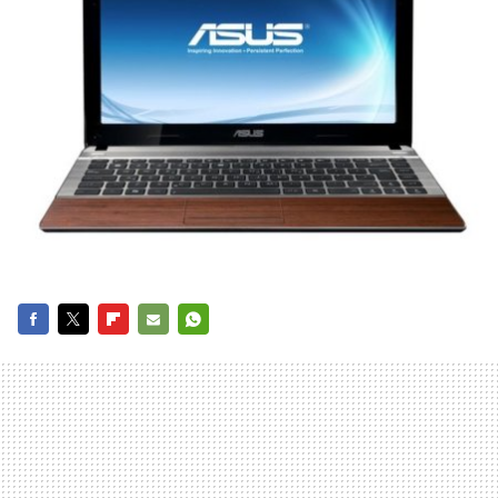
FACEBOOK
TWITTER
FLIPBOARD
E-
WHATSAPP
MAIL