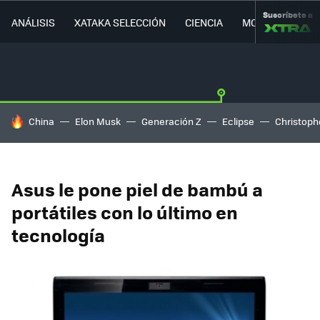
Suscríbete a
ANÁLISIS
XATAKA SELECCIÓN
CIENCIA
MOVILIDAD
HOY SE HABLA DE
China
Elon Musk
Generación Z
Eclipse
Christoph
Asus le pone piel de bambú a
portátiles con lo último en
tecnología