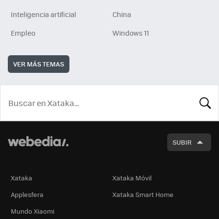
Inteligencia artificial
China
Empleo
Windows 11
VER MÁS TEMAS
BUSCA
SUBIR
Xataka
Xataka Móvil
Applesfera
Xataka Smart Home
Mundo Xiaomi