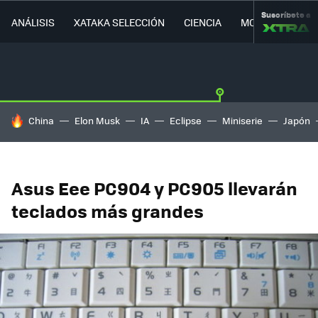
Suscríbete a
ANÁLISIS
XATAKA SELECCIÓN
CIENCIA
MOVILIDAD
HOY SE HABLA DE
China
Elon Musk
IA
Eclipse
Miniserie
Japón
Asus Eee PC904 y PC905 llevarán
teclados más grandes