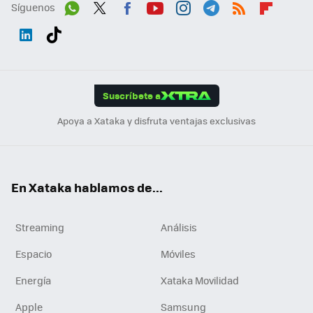
Síguenos
Wh
Twit
Fac
You
Inst
Tele
RSS
Flip
ats
ter
ebo
tub
agr
gra
boa
Link
Tikt
App
ok
e
am
m
rd
edI
ok
Suscríbete a
n
Apoya a Xataka y disfruta ventajas exclusivas
En Xataka hablamos de...
Streaming
Análisis
Espacio
Móviles
Energía
Xataka Movilidad
Apple
Samsung