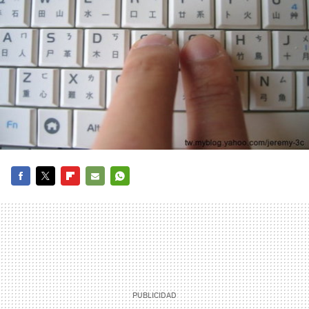
FACEBOOK
TWITTER
FLIPBOARD
E-
WHATSAPP
MAIL