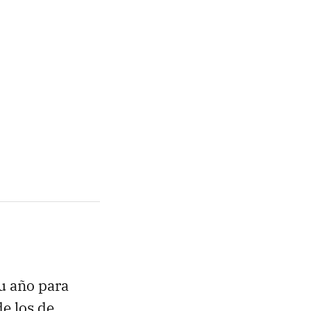
u año para
de los de