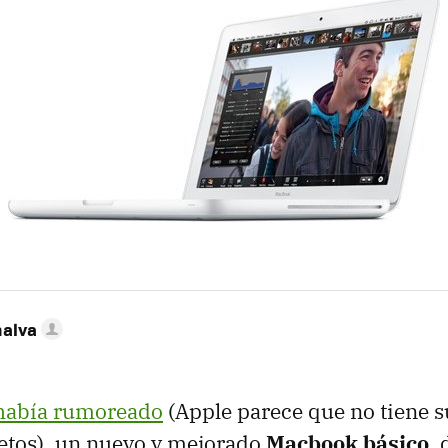
nalva
había rumoreado
(Apple parece que no tiene s
etos), un nuevo y mejorado
Macbook básico
, 