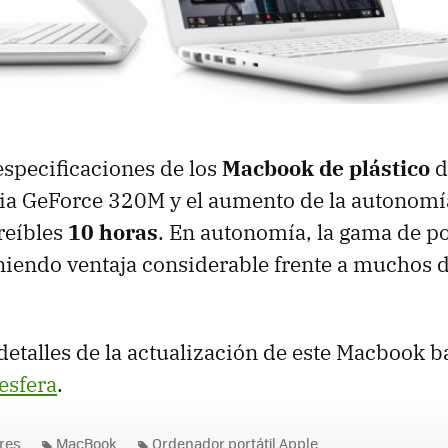
especificaciones de los
Macbook de plástico
d
dia GeForce 320M y el aumento de la autonomía
reíbles
10 horas
. En autonomía, la gama de po
niendo ventaja considerable frente a muchos d
 detalles de la actualización de este Macbook 
esfera
.
res
MacBook
Ordenador portátil Apple