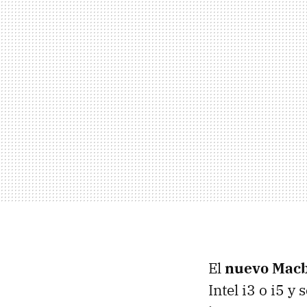
El
nuevo Macb
Intel i3 o i5 