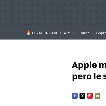
HOY SE HABLA DE
AEMET
China
Sequí
Apple m
pero le 
FACEBOOK
TWITTER
FLIPBOARD
E-