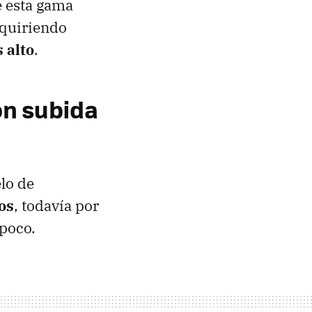
e esta gama
equiriendo
 alto
.
on subida
lo de
os
, todavía por
 poco.