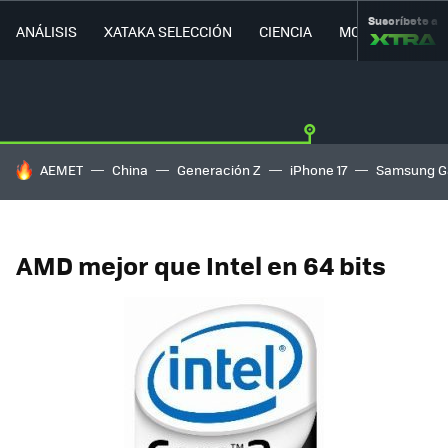
Suscríbete a
ANÁLISIS
XATAKA SELECCIÓN
CIENCIA
MOVILIDAD
HOY SE HABLA DE
AEMET
China
Generación Z
iPhone 17
Samsung G
AMD mejor que Intel en 64 bits