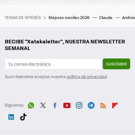
TEMAS DE INTERÉS
Mejores moviles 2026
Claude
Androi
RECIBE "Xatakaletter", NUESTRA NEWSLETTER
SEMANAL
SUSCRIBIR
Suscribiéndote aceptas nuestra
política de privacidad
Síguenos
Wh
Twit
Fac
You
Inst
Tele
RSS
Flip
ats
ter
ebo
tub
agr
gra
boa
Link
Tikt
App
ok
e
am
m
rd
edI
ok