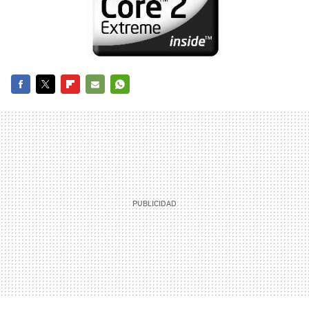
FACEBOOK
TWITTER
FLIPBOARD
E-
WHATSAPP
MAIL