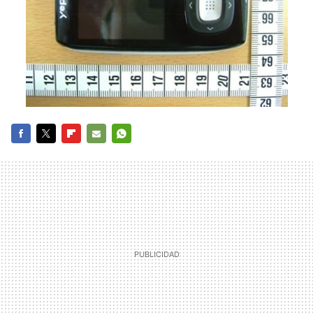
FACEBOOK
TWITTER
FLIPBOARD
E-
WHATSAPP
MAIL