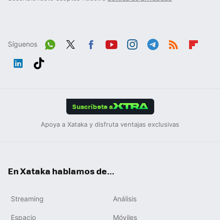
Síguenos
Wh
Twit
Fac
You
Inst
Tele
RSS
Flip
ats
ter
ebo
tub
agr
gra
boa
Link
Tikt
App
ok
e
am
m
rd
edIn
ok
Suscríbete a
Apoya a Xataka y disfruta ventajas exclusivas
En Xataka hablamos de...
Streaming
Análisis
Espacio
Móviles