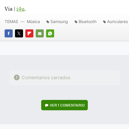
Vía |
i4u
.
TEMAS
Música
Samsung
Bluetooth
Auriculares
FACEBOOK
TWITTER
FLIPBOARD
E-
WHATSAPP
MAIL
Comentarios cerrados
VER
1 COMENTARIO