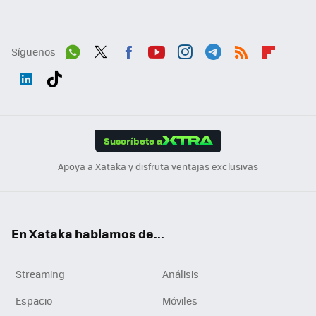
Síguenos
Wh
Twit
Fac
You
Inst
Tele
RSS
Flip
ats
ter
ebo
tub
agr
gra
boa
Link
Tikt
App
ok
e
am
m
rd
edI
ok
Suscríbete a
n
Apoya a Xataka y disfruta ventajas exclusivas
En Xataka hablamos de...
Streaming
Análisis
Espacio
Móviles