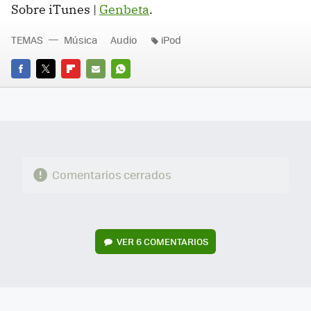
Sobre iTunes |
Genbeta
.
TEMAS
Música
Audio
iPod
FACEBOOK
TWITTER
FLIPBOARD
E-
WHATSAPP
MAIL
Comentarios cerrados
VER
6 COMENTARIOS