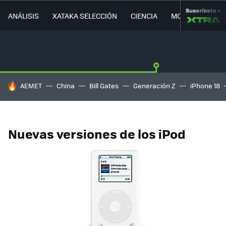
Suscríbete a
ANÁLISIS
XATAKA SELECCIÓN
CIENCIA
MOVILIDAD
HOY SE HABLA DE
AEMET
China
Bill Gates
Generación Z
iPhone 18
Nuevas versiones de los iPod