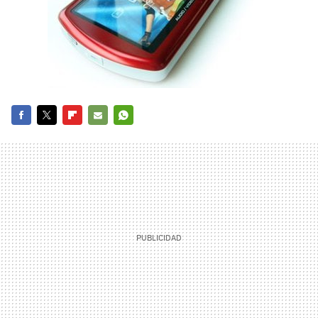
FACEBOOK
TWITTER
FLIPBOARD
E-
WHATSAPP
MAIL