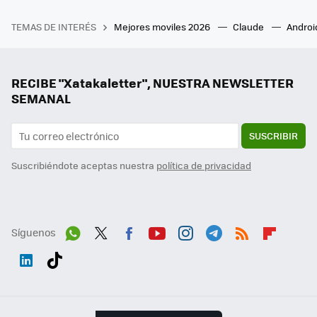
TEMAS DE INTERÉS
Mejores moviles 2026
Claude
Androi
RECIBE "Xatakaletter", NUESTRA NEWSLETTER
SEMANAL
SUSCRIBIR
Suscribiéndote aceptas nuestra
política de privacidad
Síguenos
Wh
Twit
Fac
You
Inst
Tele
RSS
Flip
ats
ter
ebo
tub
agr
gra
boa
Link
Tikt
App
ok
e
am
m
rd
edI
ok