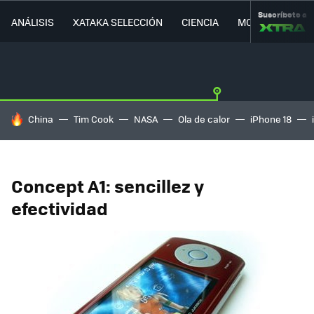
Suscríbete a
ANÁLISIS
XATAKA SELECCIÓN
CIENCIA
MOVILIDAD
HOY SE HABLA DE
China
Tim Cook
NASA
Ola de calor
iPhone 18
Concept A1: sencillez y
efectividad