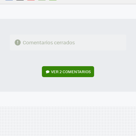
FACEBOOK
TWITTER
FLIPBOARD
E-
WHATSAPP
MAIL
Comentarios cerrados
VER
2 COMENTARIOS