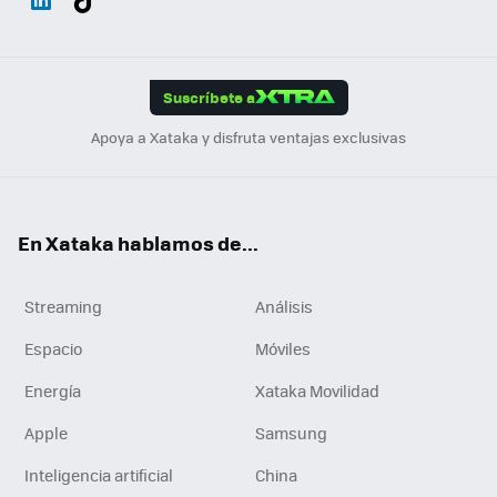
ats
ter
ebo
tub
agr
gra
boa
Link
Tikt
App
ok
e
am
m
rd
edI
ok
Suscríbete a
n
Apoya a Xataka y disfruta ventajas exclusivas
En Xataka hablamos de...
Streaming
Análisis
Espacio
Móviles
Energía
Xataka Movilidad
Apple
Samsung
Inteligencia artificial
China