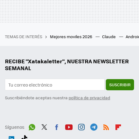
TEMAS DE INTERÉS
Mejores moviles 2026
Claude
Androi
RECIBE "Xatakaletter", NUESTRA NEWSLETTER
SEMANAL
SUSCRIBIR
Suscribiéndote aceptas nuestra
política de privacidad
Síguenos
Wh
Twit
Fac
You
Inst
Tele
RSS
Flip