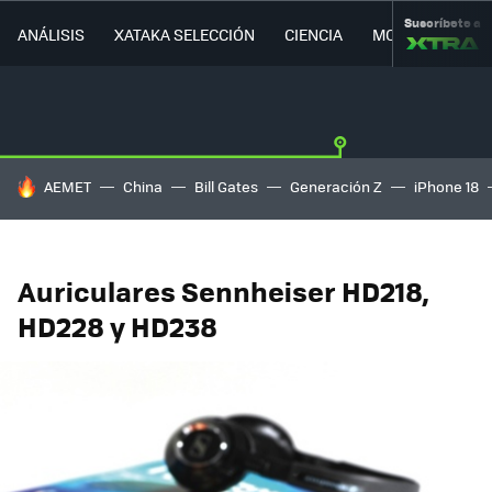
Suscríbete a
ANÁLISIS
XATAKA SELECCIÓN
CIENCIA
MOVILIDAD
HOY SE HABLA DE
AEMET
China
Bill Gates
Generación Z
iPhone 18
Auriculares Sennheiser HD218,
HD228 y HD238