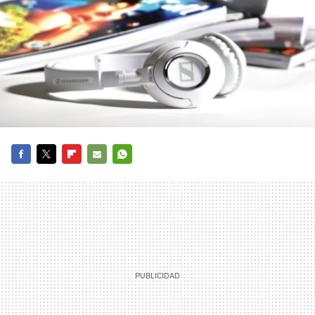
FACEBOOK
TWITTER
FLIPBOARD
E-
WHATSAPP
MAIL