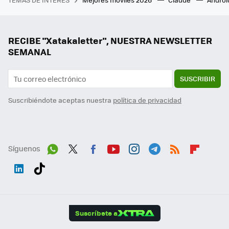
RECIBE "Xatakaletter", NUESTRA NEWSLETTER
SEMANAL
SUSCRIBIR
Suscribiéndote aceptas nuestra
política de privacidad
Síguenos
Wh
Twit
Fac
You
Inst
Tele
RSS
Flip
ats
ter
ebo
tub
agr
gra
boa
Link
Tikt
App
ok
e
am
m
rd
edI
ok
Suscríbete a
n