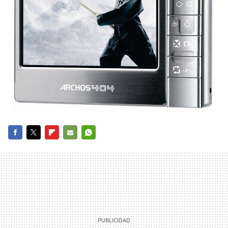
FACEBOOK
TWITTER
FLIPBOARD
E-
WHATSAPP
MAIL