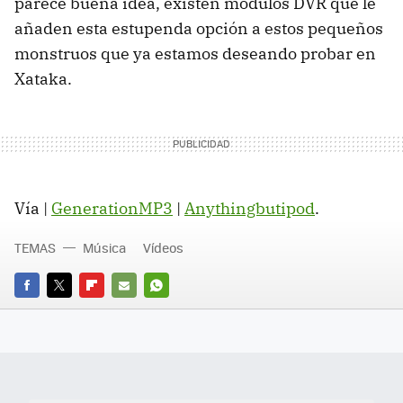
parece buena idea, existen módulos DVR que le
añaden esta estupenda opción a estos pequeños
monstruos que ya estamos deseando probar en
Xataka.
Vía |
GenerationMP3
|
Anythingbutipod
.
TEMAS
Música
Vídeos
FACEBOOK
TWITTER
FLIPBOARD
E-
WHATSAPP
MAIL