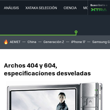
Suscríbete a
ANÁLISIS
XATAKA SELECCIÓN
CIENCIA
MOVILIDAD
HOY SE HABLA DE
AEMET
China
Generación Z
iPhone 17
Samsung G
Archos 404 y 604,
especificaciones desveladas