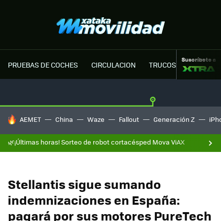
Suscríbete a
PRUEBAS DE COCHES
CIRCULACION
TRUCOS MOTOR
HOY SE HABLA DE
AEMET
China
Waze
Fallout
Generación Z
iPh
🌿¡Últimas horas! Sorteo de robot cortacésped Mova ViAX
Stellantis sigue sumando
indemnizaciones en España:
pagará por sus motores PureTech