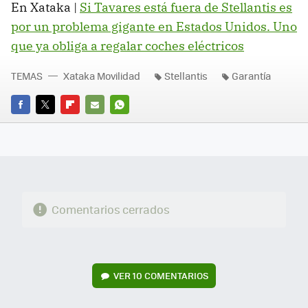
En Xataka |
Si Tavares está fuera de Stellantis es
por un problema gigante en Estados Unidos. Uno
que ya obliga a regalar coches eléctricos
TEMAS
Xataka Movilidad
Stellantis
Garantía
FACEBOOK
TWITTER
FLIPBOARD
E-
WHATSAPP
MAIL
Comentarios cerrados
VER
10 COMENTARIOS