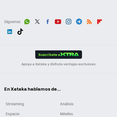
Síguenos
Wh
Twit
Fac
You
Inst
Tele
RSS
Flip
ats
ter
ebo
tub
agr
gra
boa
Link
Tikt
App
ok
e
am
m
rd
edI
ok
Suscríbete a
n
Apoya a Xataka y disfruta ventajas exclusivas
En Xataka hablamos de...
Streaming
Análisis
Espacio
Móviles