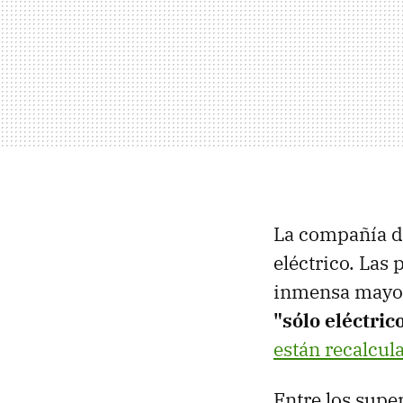
La compañía d
eléctrico. Las
inmensa mayorí
"sólo eléctric
están recalcul
Entre los supe