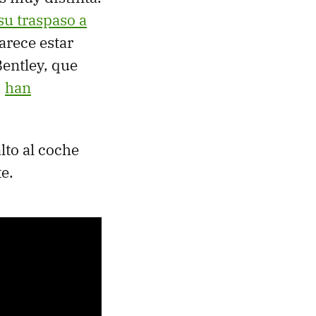
su traspaso a
arece estar
entley, que
,
han
lto al coche
te.