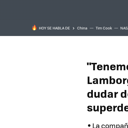
HOY SE HABLA DE
China
Tim Cook
NAS
"Tenemo
Lamborg
dudar d
superde
La compañí