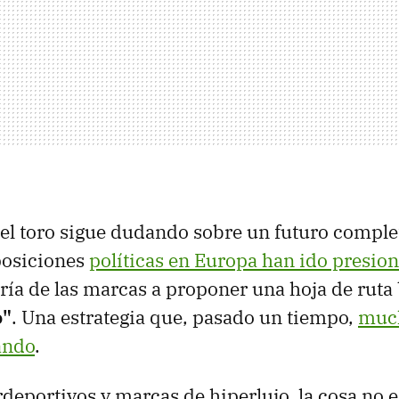
el toro sigue dudando sobre un futuro compl
 posiciones
políticas en Europa han ido presio
a de las marcas a proponer una hoja de ruta 
o"
. Una estrategia que, pasado un tiempo,
muc
ando
.
rdeportivos y marcas de hiperlujo, la cosa no e