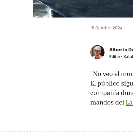
18 Octubre 2024
Alberto De
Editor - Xat
"No veo el mom
El público sig
compañía duran
mandos del
La