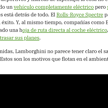
ado un
vehículo completamente eléctrico
pero
 está detrás de todo. El
Rolls-Royce Spectre
p
 éxito. Y, al mismo tiempo, compañías como B
ado una h
oja de ruta directa al coche eléctrico
rasar sus planes
.
enidas, Lamborghini no parece tener claro el sa
. Estos son los motivos que flotan en el ambien