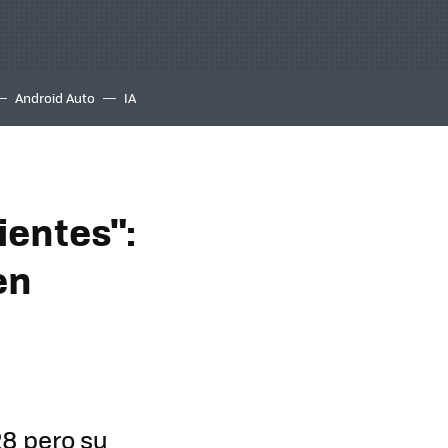
Android Auto
IA
ientes":
en
28 pero su