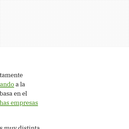
etamente
nando
a la
basa en el
has empresas
s muy distinta.