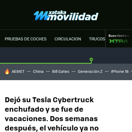
Suscríbete a
PRUEBAS DE COCHES
CIRCULACION
TRUCOS MOTOR
HOY SE HABLA DE
AEMET
China
Bill Gates
Generación Z
iPhone 18
Dejó su Tesla Cybertruck
enchufado y se fue de
vacaciones. Dos semanas
después, el vehículo ya no