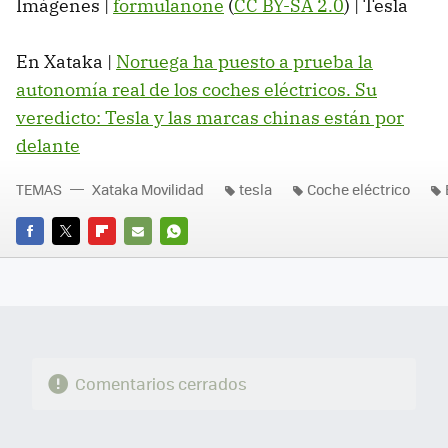
Imágenes |
formulanone
(
CC BY-SA 2.0
) | Tesla
En Xataka |
Noruega ha puesto a prueba la
autonomía real de los coches eléctricos. Su
veredicto: Tesla y las marcas chinas están por
delante
TEMAS
Xataka Movilidad
tesla
Coche eléctrico
FACEBOOK
TWITTER
FLIPBOARD
E-
WHATSAPP
MAIL
Comentarios cerrados