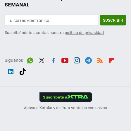
SEMANAL
SUSCRIBIR
Suscribiéndote aceptas nuestra
política de privacidad
Síguenos
Wh
Twit
Fac
You
Inst
Tele
RSS
Flip
ats
ter
ebo
tub
agr
gra
boa
Link
Tikt
App
ok
e
am
m
rd
edI
ok
Suscríbete a
n
Apoya a Xataka y disfruta ventajas exclusivas