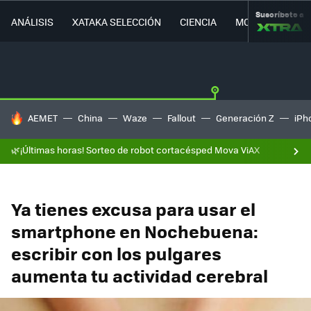
Suscríbete a
ANÁLISIS
XATAKA SELECCIÓN
CIENCIA
MOVILIDAD
HOY SE HABLA DE
AEMET
China
Waze
Fallout
Generación Z
iPh
🌿¡Últimas horas! Sorteo de robot cortacésped Mova ViAX
Ya tienes excusa para usar el
smartphone en Nochebuena:
escribir con los pulgares
aumenta tu actividad cerebral