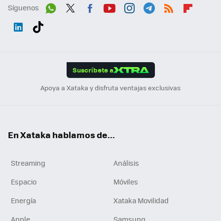
Síguenos
Wh
Twit
Fac
You
Inst
Tele
RSS
Flip
ats
ter
ebo
tub
agr
gra
boa
Link
Tikt
App
ok
e
am
m
rd
edI
ok
Suscríbete a
n
Apoya a Xataka y disfruta ventajas exclusivas
En Xataka hablamos de...
Streaming
Análisis
Espacio
Móviles
Energía
Xataka Movilidad
Apple
Samsung