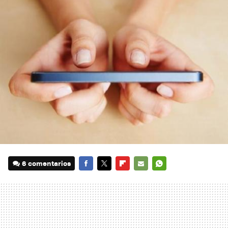
6 comentarios
FACEBOOK
TWITTER
FLIPBOARD
E-
WHATSAPP
MAIL