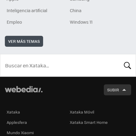
Inteligencia artificial
China
Empleo
Windows 11
VER MÁS TEMAS
BUSCA
SUBIR
Xataka
Xataka Móvil
Applesfera
Xataka Smart Home
Mundo Xiaomi