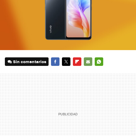
Sin comentarios
FACEBOOK
TWITTER
FLIPBOARD
E-
WHATSAPP
MAIL