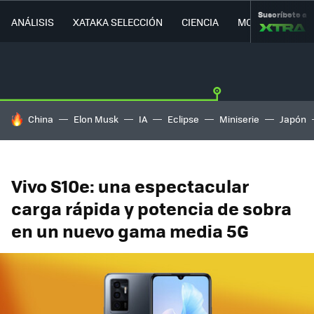
Suscríbete a
ANÁLISIS
XATAKA SELECCIÓN
CIENCIA
MOVILIDAD
HOY SE HABLA DE
China
Elon Musk
IA
Eclipse
Miniserie
Japón
Vivo S10e: una espectacular
carga rápida y potencia de sobra
en un nuevo gama media 5G