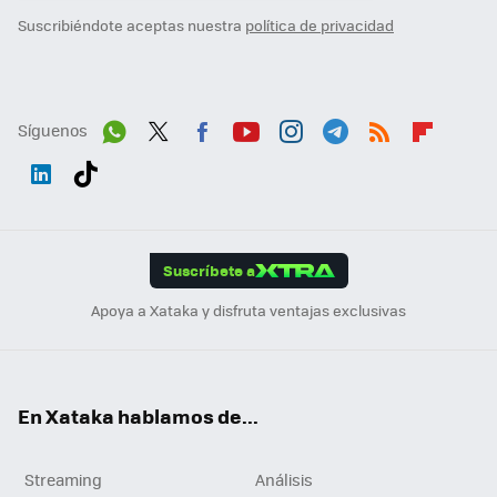
Suscribiéndote aceptas nuestra
política de privacidad
Síguenos
Wh
Twit
Fac
You
Inst
Tele
RSS
Flip
ats
ter
ebo
tub
agr
gra
boa
Link
Tikt
App
ok
e
am
m
rd
edI
ok
Suscríbete a
n
Apoya a Xataka y disfruta ventajas exclusivas
En Xataka hablamos de...
Streaming
Análisis