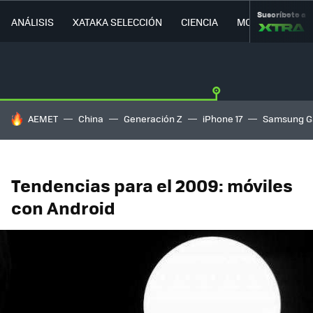
Suscríbete a
ANÁLISIS
XATAKA SELECCIÓN
CIENCIA
MOVILIDAD
HOY SE HABLA DE
AEMET
China
Generación Z
iPhone 17
Samsung G
Tendencias para el 2009: móviles
con Android