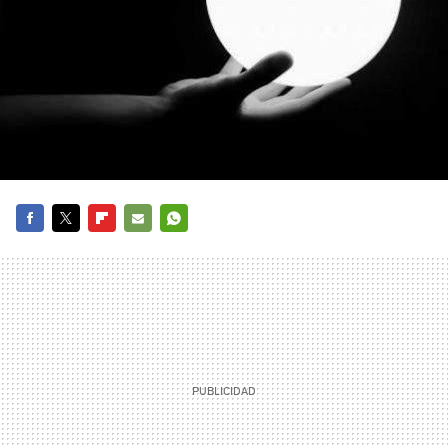
FACEBOOK
TWITTER
FLIPBOARD
E-
WHATSAPP
MAIL