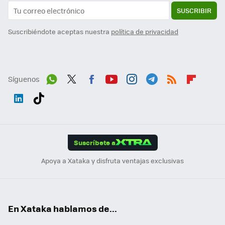
SUSCRIBIR
Suscribiéndote aceptas nuestra
política de privacidad
Síguenos
Wh
Twit
Fac
You
Inst
Tele
RSS
Flip
ats
ter
ebo
tub
agr
gra
boa
Link
Tikt
App
ok
e
am
m
rd
edI
ok
Suscríbete a
n
Apoya a Xataka y disfruta ventajas exclusivas
En Xataka hablamos de...