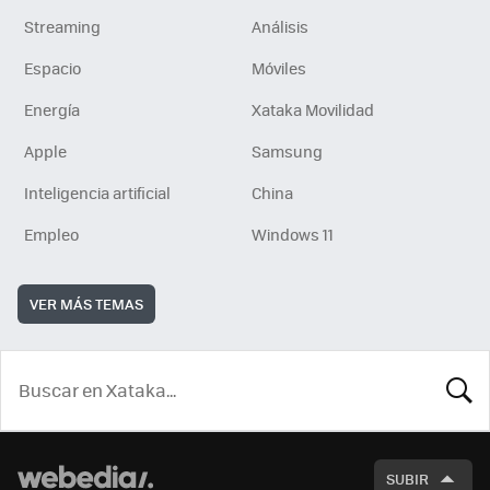
Streaming
Análisis
Espacio
Móviles
Energía
Xataka Movilidad
Apple
Samsung
Inteligencia artificial
China
Empleo
Windows 11
VER MÁS TEMAS
BUSCA
SUBIR