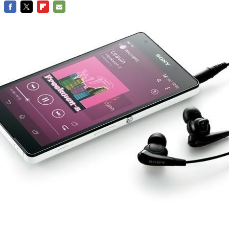
FACEBOOK
TWITTER
FLIPBOARD
E-
MAIL