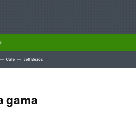
Café
Jeff Bezos
la gama