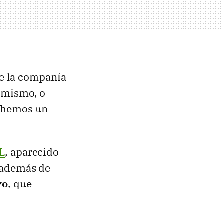
que la compañía
l mismo, o
echemos un
L
, aparecido
- además de
vo
, que