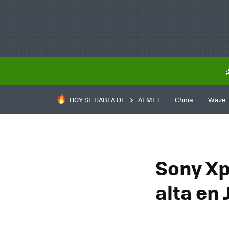
HOY SE HABLA DE
AEMET
China
Waze
Sony Xp
alta en