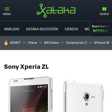
MENÚ
NUEVO
Suscríbete a
ANÁLISIS
XATAKA SELECCIÓN
CIENCIA
MOVILIDAD
HOY SE HABLA DE
AEMET
China
Bill Gates
Generación Z
iPhone 18
Sony Xperia ZL