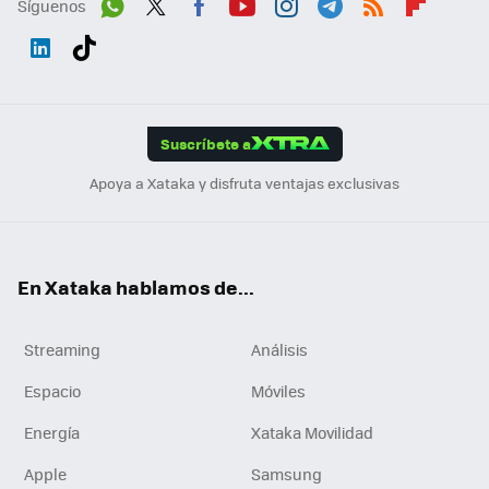
Síguenos
Wh
Twit
Fac
You
Inst
Tele
RSS
Flip
ats
ter
ebo
tub
agr
gra
boa
Link
Tikt
App
ok
e
am
m
rd
edI
ok
Suscríbete a
n
Apoya a Xataka y disfruta ventajas exclusivas
En Xataka hablamos de...
Streaming
Análisis
Espacio
Móviles
Energía
Xataka Movilidad
Apple
Samsung