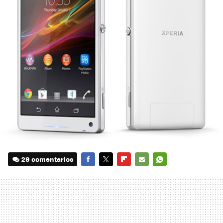
29 comentarios
FACEBOOK
TWITTER
FLIPBOARD
E-
WHATSAPP
MAIL