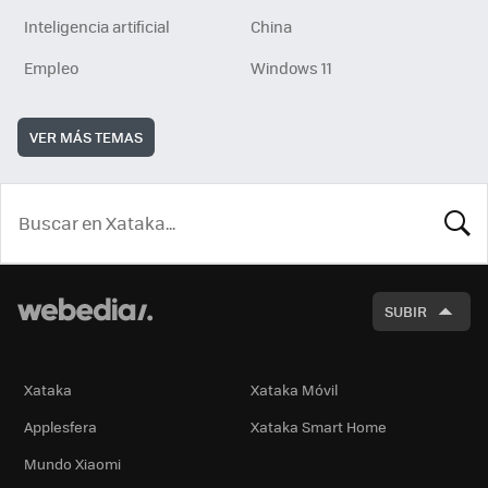
Inteligencia artificial
China
Empleo
Windows 11
VER MÁS TEMAS
BUSCA
SUBIR
Xataka
Xataka Móvil
Applesfera
Xataka Smart Home
Mundo Xiaomi