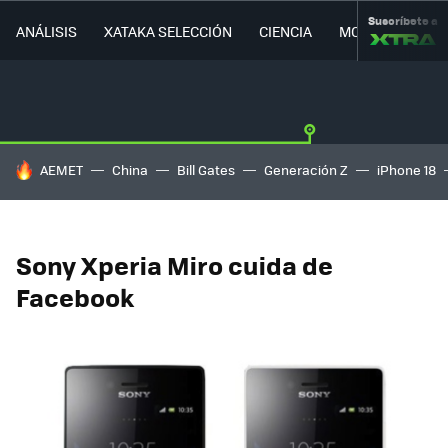
Suscríbete a
ANÁLISIS
XATAKA SELECCIÓN
CIENCIA
MOVILIDAD
HOY SE HABLA DE
AEMET
China
Bill Gates
Generación Z
iPhone 18
Sony Xperia Miro cuida de
Facebook