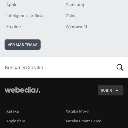
Apple
Samsung
Inteligencia artificial
China
Empleo
Windows 11
VER MÁS TEMAS
BUSCA
SUBIR
Xataka
Xataka Móvil
Applesfera
Xataka Smart Home