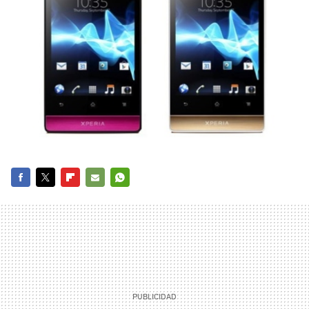
FACEBOOK
TWITTER
FLIPBOARD
E-
WHATSAPP
MAIL