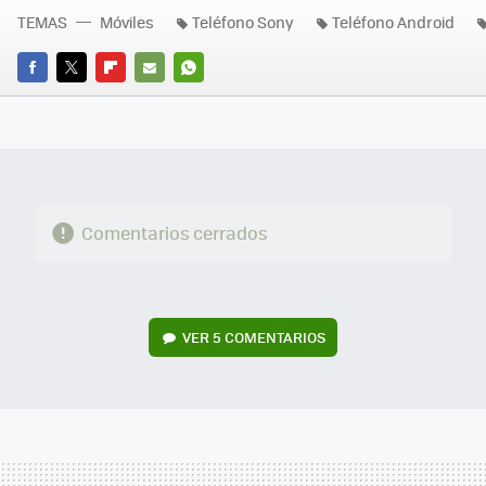
TEMAS
Móviles
Teléfono Sony
Teléfono Android
FACEBOOK
TWITTER
FLIPBOARD
E-
WHATSAPP
MAIL
Comentarios cerrados
VER
5 COMENTARIOS