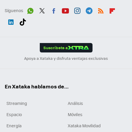
Síguenos
Wh
Twit
Fac
You
Inst
Tele
RSS
Flip
ats
ter
ebo
tub
agr
gra
boa
Link
Tikt
App
ok
e
am
m
rd
edI
ok
Suscríbete a
n
Apoya a Xataka y disfruta ventajas exclusivas
En Xataka hablamos de...
Streaming
Análisis
Espacio
Móviles
Energía
Xataka Movilidad