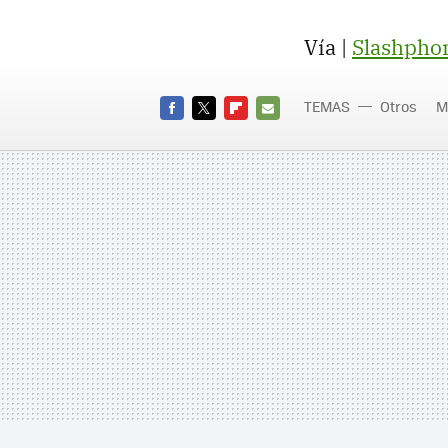
Vía |
Slashpho
TEMAS
Otros
M
FACEBOOK
TWITTER
FLIPBOARD
E-
MAIL