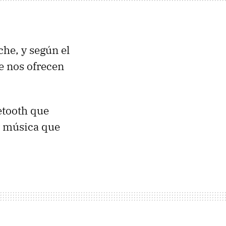
he, y según el
e nos ofrecen
etooth que
r música que