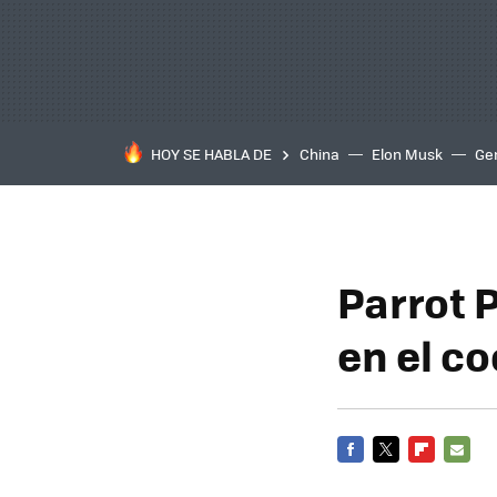
HOY SE HABLA DE
China
Elon Musk
Ge
Parrot 
en el co
FACEBOOK
TWITTER
FLIPBOARD
E-