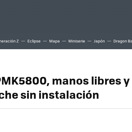
neración Z
Eclipse
Mapa
Miniserie
Japón
Dragon Ba
PMK5800, manos libres y
che sin instalación