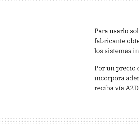
Para usarlo so
fabricante obt
los sistemas i
Por un precio 
incorpora ade
reciba vía A2D