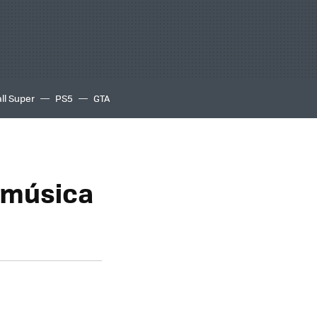
ll Super
PS5
GTA
 música