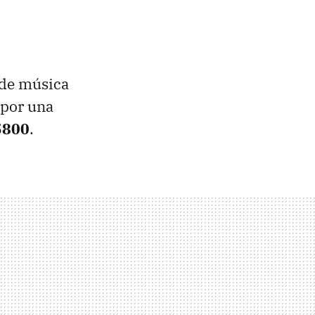
 de música
 por una
5800
.