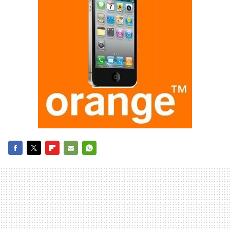
FACEBOOK
TWITTER
FLIPBOARD
E-
WHATSAPP
MAIL