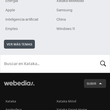
Energía
Xataka Movilidad
Apple
Samsung
Inteligencia artificial
China
Empleo
Windows 11
VER MÁS TEMAS
BUSCA
SUBIR
Xataka
Xataka Móvil
Applesfera
Xataka Smart Home