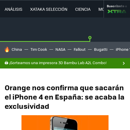
Suscríbete a
ANÁLISIS
XATAKA SELECCIÓN
CIENCIA
MOVILIDAD
HOY SE HABLA DE
China
Tim Cook
NASA
Fallout
Bugatti
iPhone 
🖨️ ¡Sorteamos una impresora 3D Bambu Lab A2L Combo!
Orange nos confirma que sacarán
el iPhone 4 en España: se acaba la
exclusividad