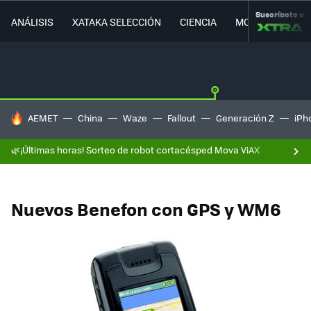
Suscríbete a
ANÁLISIS
XATAKA SELECCIÓN
CIENCIA
MOVILIDAD
HOY SE HABLA DE
AEMET
China
Waze
Fallout
Generación Z
iPh
🌿¡Últimas horas! Sorteo de robot cortacésped Mova ViAX
Nuevos Benefon con GPS y WM6