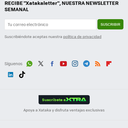
RECIBE "Xatakaletter", NUESTRA NEWSLETTER
SEMANAL
SUSCRIBIR
Suscribiéndote aceptas nuestra
política de privacidad
Síguenos
Wh
Twit
Fac
You
Inst
Tele
RSS
Flip
ats
ter
ebo
tub
agr
gra
boa
Link
Tikt
App
ok
e
am
m
rd
edI
ok
Suscríbete a
n
Apoya a Xataka y disfruta ventajas exclusivas