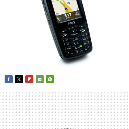
FACEBOOK
TWITTER
FLIPBOARD
E-
WHATSAPP
MAIL