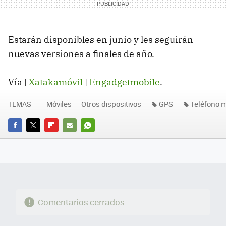
Estarán disponibles en junio y les seguirán
nuevas versiones a finales de año.
Vía |
Xatakamóvil
|
Engadgetmobile
.
TEMAS
Móviles
Otros dispositivos
GPS
Teléfono m
FACEBOOK
TWITTER
FLIPBOARD
E-
WHATSAPP
MAIL
Comentarios cerrados