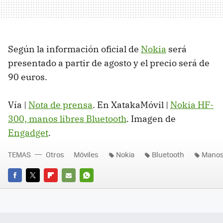
Según la información oficial de
Nokia
será
presentado a partir de agosto y el precio será de
90 euros.
Vía |
Nota de prensa
. En XatakaMóvil |
Nokia HF-
300, manos libres Bluetooth
. Imagen de
Engadget
.
TEMAS
Otros
Móviles
Nokia
Bluetooth
Manos 
FACEBOOK
TWITTER
FLIPBOARD
E-
WHATSAPP
MAIL