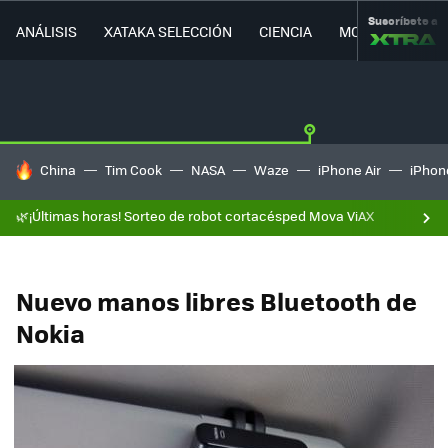
Suscríbete a
ANÁLISIS
XATAKA SELECCIÓN
CIENCIA
MOVILIDAD
HOY SE HABLA DE
China
Tim Cook
NASA
Waze
iPhone Air
iPhone
🌿¡Últimas horas! Sorteo de robot cortacésped Mova ViAX
Nuevo manos libres Bluetooth de
Nokia