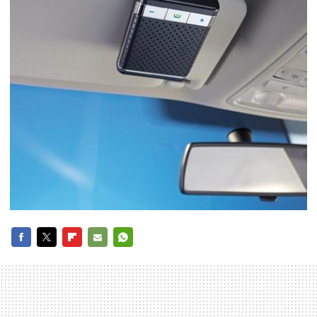
FACEBOOK
TWITTER
FLIPBOARD
E-
WHATSAPP
MAIL