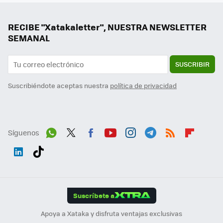
RECIBE "Xatakaletter", NUESTRA NEWSLETTER
SEMANAL
SUSCRIBIR
Suscribiéndote aceptas nuestra
política de privacidad
Síguenos
Wh
Twit
Fac
You
Inst
Tele
RSS
Flip
ats
ter
ebo
tub
agr
gra
boa
Link
Tikt
App
ok
e
am
m
rd
edI
ok
Suscríbete a
n
Apoya a Xataka y disfruta ventajas exclusivas