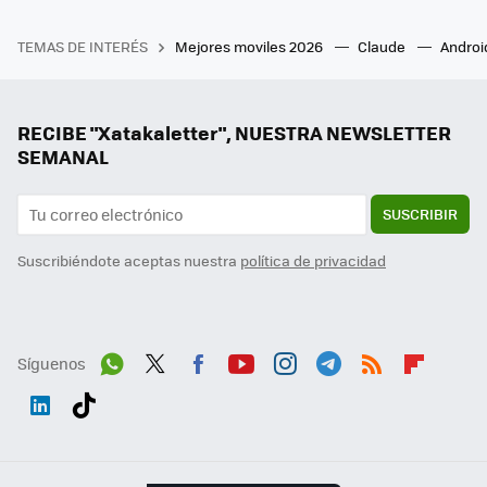
TEMAS DE INTERÉS
Mejores moviles 2026
Claude
Androi
RECIBE "Xatakaletter", NUESTRA NEWSLETTER
SEMANAL
SUSCRIBIR
Suscribiéndote aceptas nuestra
política de privacidad
Síguenos
Wh
Twit
Fac
You
Inst
Tele
RSS
Flip
ats
ter
ebo
tub
agr
gra
boa
Link
Tikt
App
ok
e
am
m
rd
edI
ok