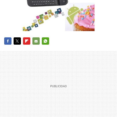
FACEBOOK
TWITTER
FLIPBOARD
E-
WHATSAPP
MAIL