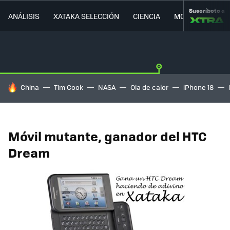
Suscríbete a
ANÁLISIS
XATAKA SELECCIÓN
CIENCIA
MOVILIDAD
HOY SE HABLA DE
China
Tim Cook
NASA
Ola de calor
iPhone 18
Móvil mutante, ganador del HTC
Dream