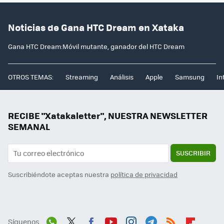
Noticias de Gana HTC Dream en Xataka
Gana HTC Dream:Móvil mutante, ganador del HTC Dream
OTROS TEMAS:
Streaming
Análisis
Apple
Samsung
In
RECIBE "Xatakaletter", NUESTRA NEWSLETTER
SEMANAL
SUSCRIBIR
Suscribiéndote aceptas nuestra
política de privacidad
Síguenos