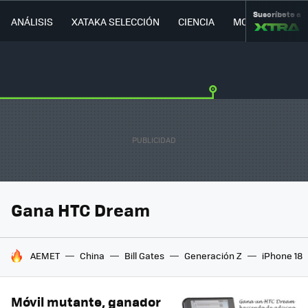
Suscríbete a
ANÁLISIS
XATAKA SELECCIÓN
CIENCIA
MOVILIDAD
Gana HTC Dream
HOY SE HABLA DE
AEMET
China
Bill Gates
Generación Z
iPhone 18
Móvil mutante, ganador