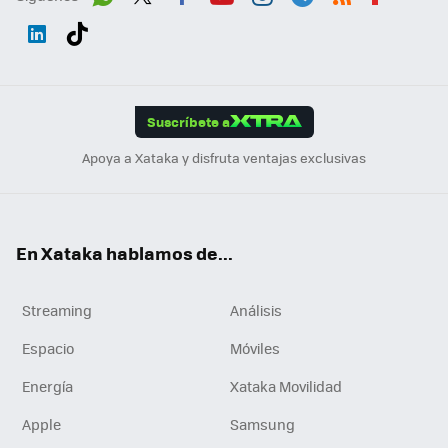
Wh
Twit
Fac
You
Inst
Tele
RSS
Flip
ats
ter
ebo
tub
agr
gra
boa
Link
Tikt
App
ok
e
am
m
rd
edI
ok
Suscríbete a
n
Apoya a Xataka y disfruta ventajas exclusivas
En Xataka hablamos de...
Streaming
Análisis
Espacio
Móviles
Energía
Xataka Movilidad
Apple
Samsung