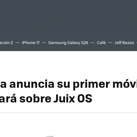
ación Z
iPhone 17
Samsung Galaxy S26
Café
Jeff Bezos
a anuncia su primer móvi
ará sobre Juix OS