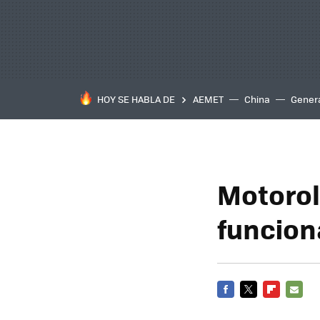
HOY SE HABLA DE
AEMET
China
Gener
Motorol
funcion
FACEBOOK
TWITTER
FLIPBOARD
E-