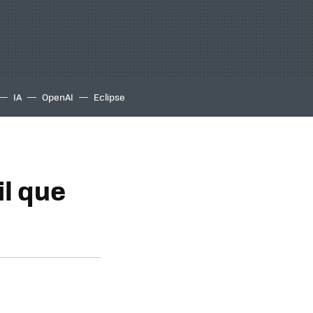
IA
OpenAI
Eclipse
l que