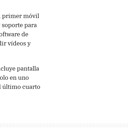
el primer móvil
y soporte para
oftware de
ir vídeos y
ncluye pantalla
dolo en uno
l último cuarto