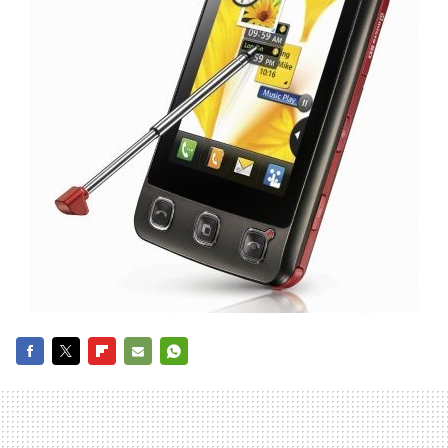
FACEBOOK
TWITTER
FLIPBOARD
E-
WHATSAPP
MAIL