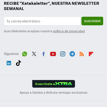
RECIBE "Xatakaletter", NUESTRA NEWSLETTER
SEMANAL
SUSCRIBIR
Suscribiéndote aceptas nuestra
política de privacidad
Síguenos
Wh
Twit
Fac
You
Inst
Tele
RSS
Flip
ats
ter
ebo
tub
agr
gra
boa
Link
Tikt
App
ok
e
am
m
rd
edI
ok
Suscríbete a
n
Apoya a Xataka y disfruta ventajas exclusivas