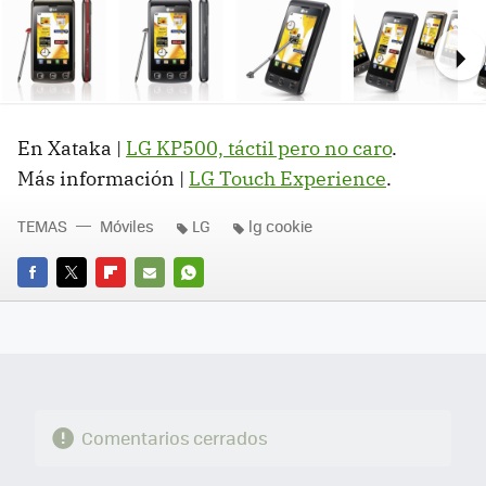
Ne
En Xataka |
LG KP500, táctil pero no caro
.
Más información |
LG Touch Experience
.
TEMAS
Móviles
LG
lg cookie
FACEBOOK
TWITTER
FLIPBOARD
E-
WHATSAPP
MAIL
Comentarios cerrados