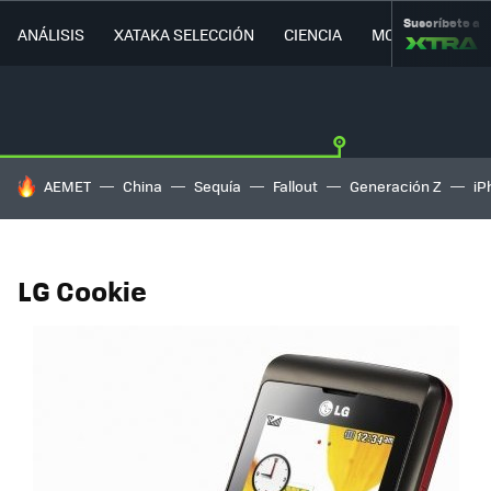
Suscríbete a
ANÁLISIS
XATAKA SELECCIÓN
CIENCIA
MOVILIDAD
HOY SE HABLA DE
AEMET
China
Sequía
Fallout
Generación Z
iP
LG Cookie