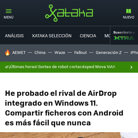
MENÚ
NUEVO
Suscríbete a
ANÁLISIS
XATAKA SELECCIÓN
CIENCIA
MOVILIDAD
HOY SE HABLA DE
AEMET
China
Waze
Fallout
Generación Z
iPh
🌿¡Últimas horas! Sorteo de robot cortacésped Mova ViAX
He probado el rival de AirDrop
integrado en Windows 11.
Compartir ficheros con Android
es más fácil que nunca