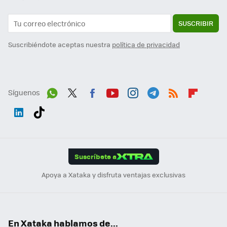
SUSCRIBIR
Suscribiéndote aceptas nuestra
política de privacidad
Síguenos
Wh
Twit
Fac
You
Inst
Tele
RSS
Flip
ats
ter
ebo
tub
agr
gra
boa
Link
Tikt
App
ok
e
am
m
rd
edI
ok
Suscríbete a
n
Apoya a Xataka y disfruta ventajas exclusivas
En Xataka hablamos de...