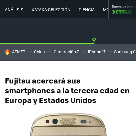
Suscríbete a
ANÁLISIS
XATAKA SELECCIÓN
CIENCIA
MOVILIDAD
HOY SE HABLA DE
AEMET
China
Generación Z
iPhone 17
Samsung G
Fujitsu acercará sus
smartphones a la tercera edad en
Europa y Estados Unidos