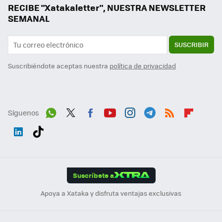
RECIBE "Xatakaletter", NUESTRA NEWSLETTER
SEMANAL
SUSCRIBIR
Suscribiéndote aceptas nuestra
política de privacidad
Síguenos
Wh
Twit
Fac
You
Inst
Tele
RSS
Flip
ats
ter
ebo
tub
agr
gra
boa
Link
Tikt
App
ok
e
am
m
rd
edI
ok
Suscríbete a
n
Apoya a Xataka y disfruta ventajas exclusivas