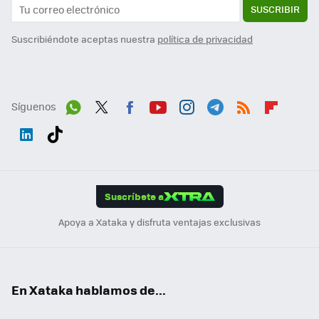
SUSCRIBIR
Suscribiéndote aceptas nuestra
política de privacidad
Síguenos
Wh
Twit
Fac
You
Inst
Tele
RSS
Flip
ats
ter
ebo
tub
agr
gra
boa
Link
Tikt
App
ok
e
am
m
rd
edI
ok
Suscríbete a
n
Apoya a Xataka y disfruta ventajas exclusivas
En Xataka hablamos de...