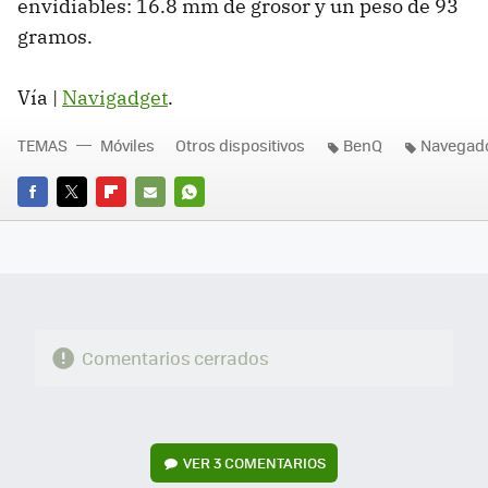
envidiables: 16.8 mm de grosor y un peso de 93
gramos.
Vía |
Navigadget
.
TEMAS
Móviles
Otros dispositivos
BenQ
Navegad
FACEBOOK
TWITTER
FLIPBOARD
E-
WHATSAPP
MAIL
Comentarios cerrados
VER
3 COMENTARIOS