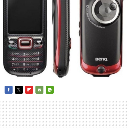
FACEBOOK
TWITTER
FLIPBOARD
E-
WHATSAPP
MAIL