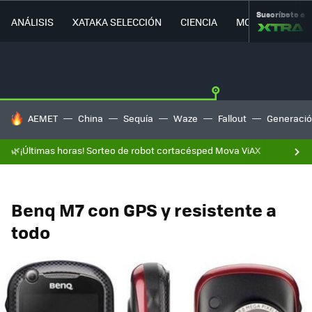
Suscríbete a
ANÁLISIS
XATAKA SELECCIÓN
CIENCIA
MOVILIDAD
HOY SE HABLA DE
AEMET
China
Sequía
Waze
Fallout
Generació
🌿¡Últimas horas! Sorteo de robot cortacésped Mova ViAX
Benq M7 con GPS y resistente a
todo