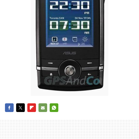
FACEBOOK
TWITTER
FLIPBOARD
E-
WHATSAPP
MAIL