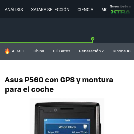
Suscríbete a
ANÁLISIS
XATAKA SELECCIÓN
CIENCIA
MOVILIDAD
HOY SE HABLA DE
AEMET
China
Bill Gates
Generación Z
iPhone 18
Asus P560 con GPS y montura
para el coche