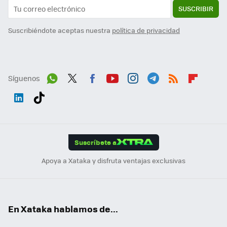
SUSCRIBIR
Suscribiéndote aceptas nuestra
política de privacidad
Síguenos
Wh
Twit
Fac
You
Inst
Tele
RSS
Flip
ats
ter
ebo
tub
agr
gra
boa
Link
Tikt
App
ok
e
am
m
rd
edI
ok
Suscríbete a
n
Apoya a Xataka y disfruta ventajas exclusivas
En Xataka hablamos de...