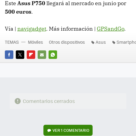
Este
Asus P750
llegará al mercado en junio por
500 euros
.
Vía |
navigadget
. Más información |
GPSandGo
.
TEMAS
Móviles
Otros dispositivos
Asus
Smartph
FACEBOOK
TWITTER
FLIPBOARD
E-
WHATSAPP
MAIL
Comentarios cerrados
VER
1 COMENTARIO