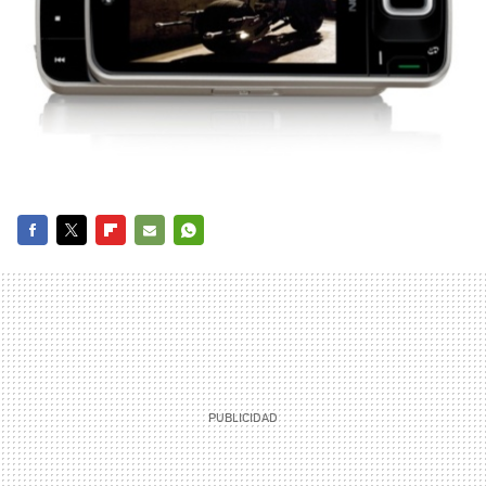
FACEBOOK
TWITTER
FLIPBOARD
E-
WHATSAPP
MAIL