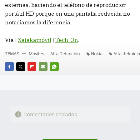
externas, haciendo el teléfono de reproductor
portátil HD porque en una pantalla reducida no
notaríamos la diferencia.
Vía |
Xatakamóvil
|
Tech-On
.
TEMAS
Móviles
Alta Definición
Nokia
Alta definici
FACEBOOK
TWITTER
FLIPBOARD
E-
WHATSAPP
MAIL
Comentarios cerrados