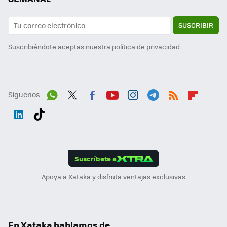
SUSCRIBIR
Suscribiéndote aceptas nuestra
política de privacidad
Síguenos
Wh
Twit
Fac
You
Inst
Tele
RSS
Flip
ats
ter
ebo
tub
agr
gra
boa
Link
Tikt
App
ok
e
am
m
rd
edI
ok
Suscríbete a
n
Apoya a Xataka y disfruta ventajas exclusivas
En Xataka hablamos de...