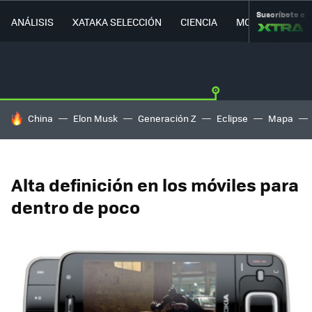
Suscríbete a
ANÁLISIS
XATAKA SELECCIÓN
CIENCIA
MOVILIDAD
HOY SE HABLA DE
China
Elon Musk
Generación Z
Eclipse
Mapa
Alta definición en los móviles para
dentro de poco