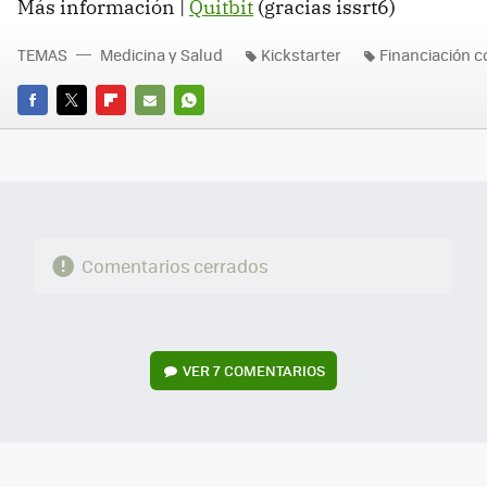
Más información |
Quitbit
(gracias issrt6)
TEMAS
Medicina y Salud
Kickstarter
Financiación c
FACEBOOK
TWITTER
FLIPBOARD
E-
WHATSAPP
MAIL
Comentarios cerrados
VER
7 COMENTARIOS