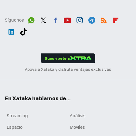
Síguenos
Wh
Twit
Fac
You
Inst
Tele
RSS
Flip
ats
ter
ebo
tub
agr
gra
boa
Link
Tikt
App
ok
e
am
m
rd
edI
ok
Suscríbete a
n
Apoya a Xataka y disfruta ventajas exclusivas
En Xataka hablamos de...
Streaming
Análisis
Espacio
Móviles