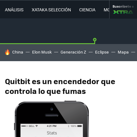
Suscríbete a
ANÁLISIS
XATAKA SELECCIÓN
CIENCIA
MOVILIDAD
HOY SE HABLA DE
China
Elon Musk
Generación Z
Eclipse
Mapa
Quitbit es un encendedor que
controla lo que fumas