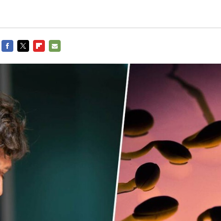
FACEBOOK
TWITTER
FLIPBOARD
E-
MAIL