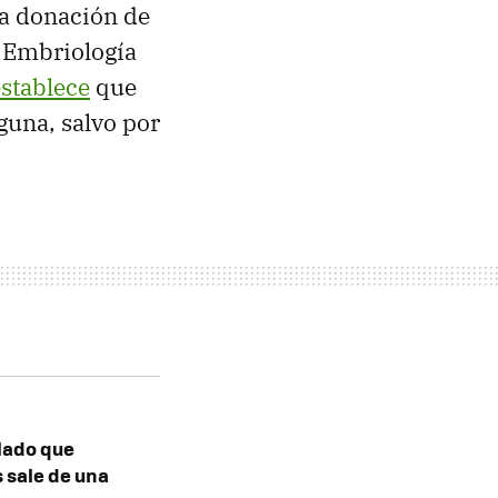
la donación de
y Embriología
establece
que
una, salvo por
lado que
 sale de una