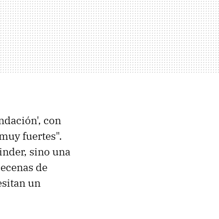
ndación', con
muy fuertes".
inder, sino una
decenas de
esitan un