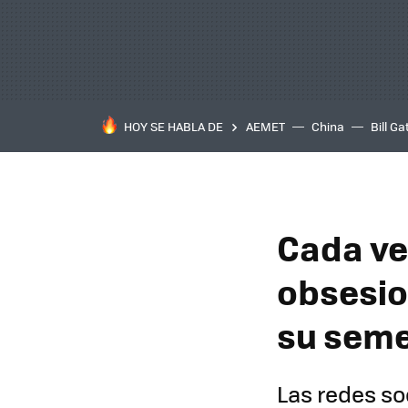
HOY SE HABLA DE
AEMET
China
Bill Ga
Cada v
obsesio
su sem
Las redes so