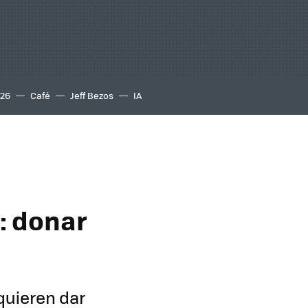
S26
Café
Jeff Bezos
IA
: donar
quieren dar