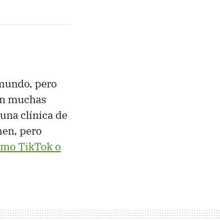
 mundo, pero
on muchas
 una clínica de
men, pero
como TikTok o