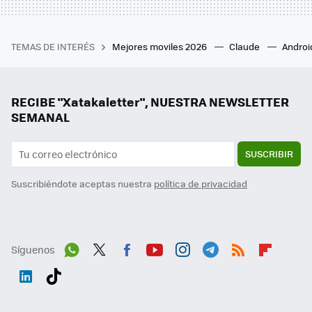
TEMAS DE INTERÉS
Mejores moviles 2026
Claude
Androi
RECIBE "Xatakaletter", NUESTRA NEWSLETTER
SEMANAL
SUSCRIBIR
Suscribiéndote aceptas nuestra
política de privacidad
Síguenos
Wh
Twit
Fac
You
Inst
Tele
RSS
Flip
ats
ter
ebo
tub
agr
gra
boa
Link
Tikt