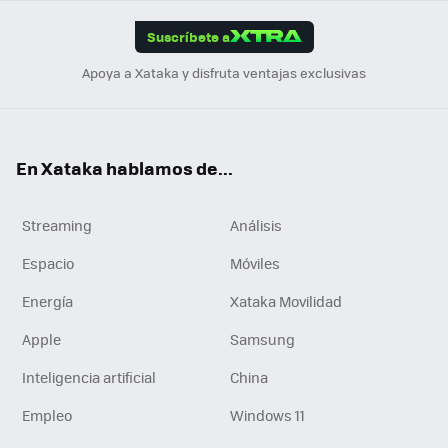
App
ok
e
am
m
rd
edI
ok
Suscríbete a
n
Apoya a Xataka y disfruta ventajas exclusivas
En Xataka hablamos de...
Streaming
Análisis
Espacio
Móviles
Energía
Xataka Movilidad
Apple
Samsung
Inteligencia artificial
China
Empleo
Windows 11