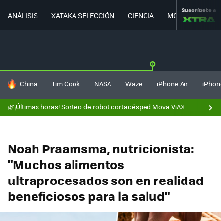
Suscríbete a
ANÁLISIS
XATAKA SELECCIÓN
CIENCIA
MOVILIDAD
HOY SE HABLA DE
China
Tim Cook
NASA
Waze
iPhone Air
iPhone
🌿¡Últimas horas! Sorteo de robot cortacésped Mova ViAX
Noah Praamsma, nutricionista:
"Muchos alimentos
ultraprocesados son en realidad
beneficiosos para la salud"