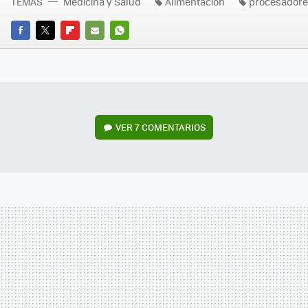
TEMAS
Medicina y Salud
Alimentación
procesador
FACEBOOK
TWITTER
FLIPBOARD
E-
WHATSAPP
MAIL
VER
7 COMENTARIOS