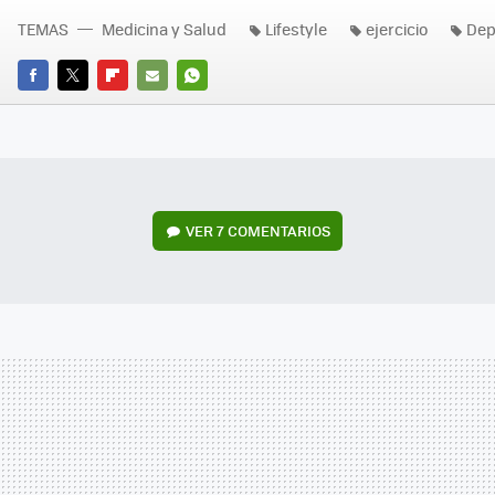
TEMAS
Medicina y Salud
Lifestyle
ejercicio
Dep
FACEBOOK
TWITTER
FLIPBOARD
E-
WHATSAPP
MAIL
VER
7 COMENTARIOS