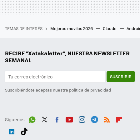
TEMAS DE INTERÉS
Mejores moviles 2026
Claude
Androi
RECIBE "Xatakaletter", NUESTRA NEWSLETTER
SEMANAL
SUSCRIBIR
Suscribiéndote aceptas nuestra
política de privacidad
Síguenos
Wh
Twit
Fac
You
Inst
Tele
RSS
Flip
ats
ter
ebo
tub
agr
gra
boa