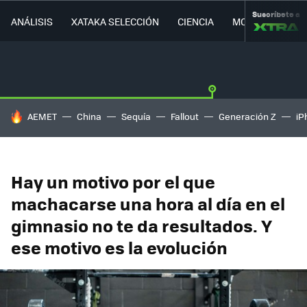
Suscríbete a
ANÁLISIS
XATAKA SELECCIÓN
CIENCIA
MOVILIDAD
HOY SE HABLA DE
AEMET
China
Sequía
Fallout
Generación Z
iP
Hay un motivo por el que
machacarse una hora al día en el
gimnasio no te da resultados. Y
ese motivo es la evolución