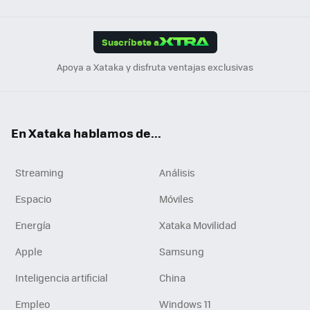
Link
Tikt
App
ok
e
am
m
rd
edI
ok
Suscríbete a
n
Apoya a Xataka y disfruta ventajas exclusivas
En Xataka hablamos de...
Streaming
Análisis
Espacio
Móviles
Energía
Xataka Movilidad
Apple
Samsung
Inteligencia artificial
China
Empleo
Windows 11