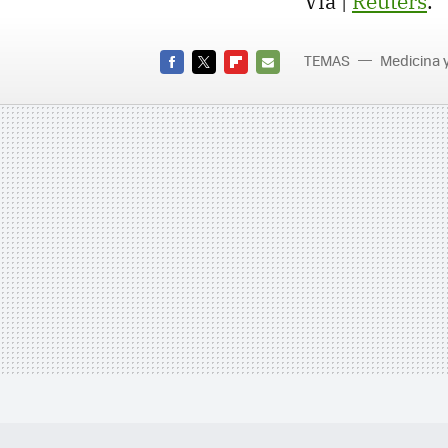
Vía |
Reuters
.
TEMAS
Medicina 
FACEBOOK
TWITTER
FLIPBOARD
E-
MAIL