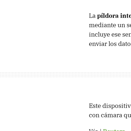
La
píldora int
mediante un se
incluye ese se
enviar los dato
Este dispositiv
con cámara qu