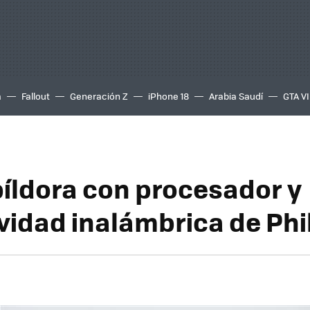
a
Fallout
Generación Z
iPhone 18
Arabia Saudí
GTA VI
a píldora con procesador y
vidad inalámbrica de Phi