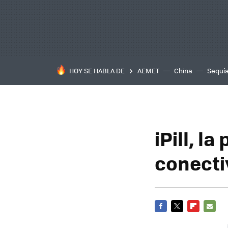
HOY SE HABLA DE
AEMET
China
Sequí
iPill, l
conecti
FACEBOOK
TWITTER
FLIPBOARD
E-