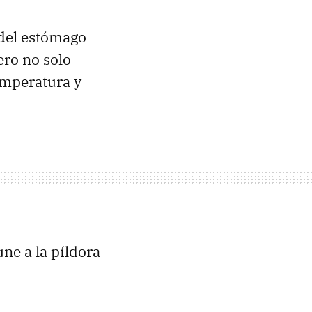
 del estómago
ero no solo
emperatura y
une a la píldora