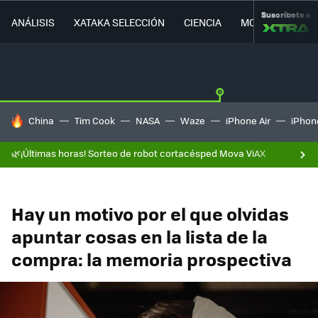
Suscríbete a
ANÁLISIS
XATAKA SELECCIÓN
CIENCIA
MOVILIDAD
HOY SE HABLA DE
China
Tim Cook
NASA
Waze
iPhone Air
iPhone
🌿¡Últimas horas! Sorteo de robot cortacésped Mova ViAX
Hay un motivo por el que olvidas
apuntar cosas en la lista de la
compra: la memoria prospectiva