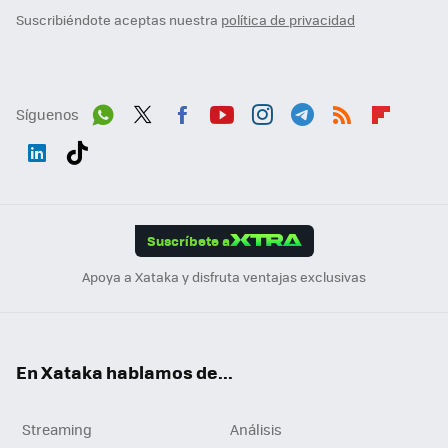
Suscribiéndote aceptas nuestra
política de privacidad
Síguenos
Wh
Twit
Fac
You
Inst
Tele
RSS
Flip
ats
ter
ebo
tub
agr
gra
boa
Link
Tikt
App
ok
e
am
m
rd
edI
ok
Suscríbete a
n
Apoya a Xataka y disfruta ventajas exclusivas
En Xataka hablamos de...
Streaming
Análisis