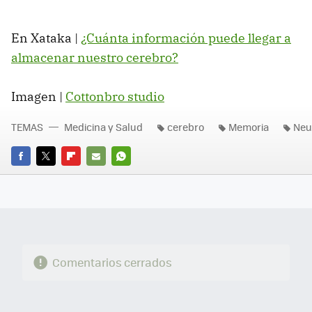
En Xataka |
¿Cuánta información puede llegar a
almacenar nuestro cerebro?
Imagen |
Cottonbro studio
TEMAS
Medicina y Salud
cerebro
Memoria
Neu
FACEBOOK
TWITTER
FLIPBOARD
E-
WHATSAPP
MAIL
Comentarios cerrados