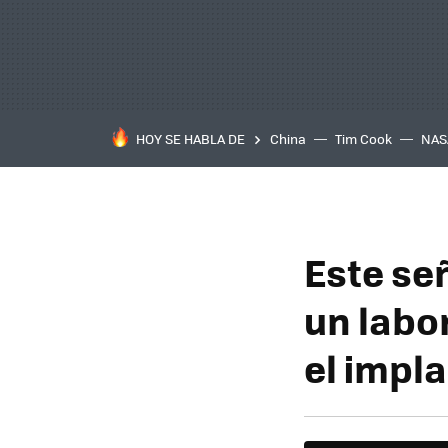
HOY SE HABLA DE
China
Tim Cook
NAS
Este señ
un labo
el impla