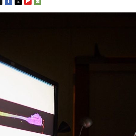
FACEBOOK
TWITTER
FLIPBOARD
E-
MAIL