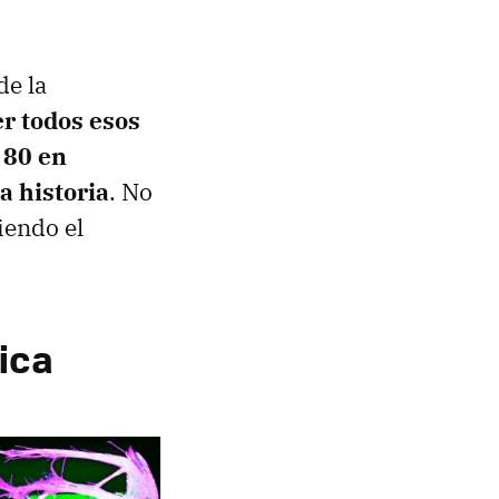
de la
r todos esos
 80 en
a historia
. No
iendo el
ica