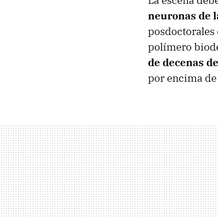
La escena debe
neuronas de 
posdoctorales 
polímero biod
de decenas de
por encima de