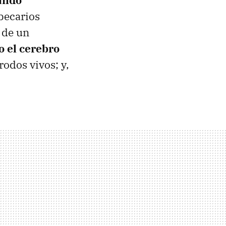
ando
 becarios
 de un
o el cerebro
rodos vivos; y,