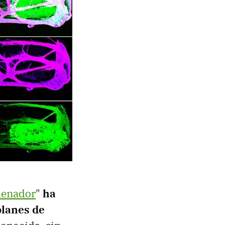
denador
"
ha
planes de