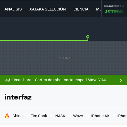
Suscríbete a
ANÁLISIS
XATAKA SELECCIÓN
CIENCIA
MOVILIDAD
🌿¡Últimas horas! Sorteo de robot cortacésped Mova ViAX
interfaz
HOY SE HABLA DE
China
Tim Cook
NASA
Waze
iPhone Air
iPhon