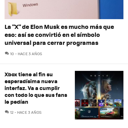
La "X" de Elon Musk es mucho más que
eso: así se convirtió en el símbolo
universal para cerrar programas
COMENTARIOS
10
HACE 3 AÑOS
Xbox tiene al fin su
esperadísima nueva
interfaz. Va a cumplir
con todo lo que sus fans
le pedían
COMENTARIOS
12
HACE 3 AÑOS