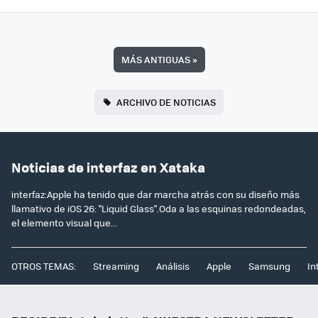
MÁS ANTIGUAS
»
ARCHIVO DE NOTICIAS
Noticias de interfaz en Xataka
interfaz:Apple ha tenido que dar marcha atrás con su diseño más
llamativo de iOS 26: "Liquid Glass".Oda a las esquinas redondeadas,
el elemento visual que...
OTROS TEMAS:
Streaming
Análisis
Apple
Samsung
In