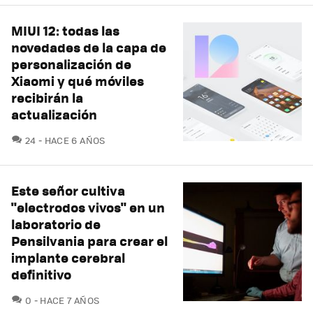
MIUI 12: todas las
novedades de la capa de
personalización de
Xiaomi y qué móviles
recibirán la
actualización
COMENTARIOS
24
HACE 6 AÑOS
Este señor cultiva
"electrodos vivos" en un
laboratorio de
Pensilvania para crear el
implante cerebral
definitivo
COMENTARIOS
0
HACE 7 AÑOS