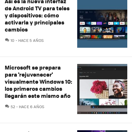
Así es la nueva interfaz
de Android TV para teles
y dispositivos: cómo
activarla y principales
cambios
COMENTARIOS
10
HACE 5 AÑOS
Microsoft se prepara
para 'rejuvenecer'
visualmente Windows 10:
los primeros cambios
llegarán este mismo año
COMENTARIOS
52
HACE 6 AÑOS