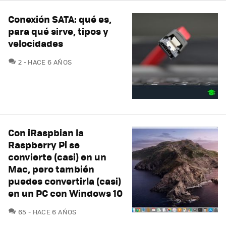
Conexión SATA: qué es,
para qué sirve, tipos y
velocidades
COMENTARIOS
2
HACE 6 AÑOS
Con iRaspbian la
Raspberry Pi se
convierte (casi) en un
Mac, pero también
puedes convertirla (casi)
en un PC con Windows 10
COMENTARIOS
65
HACE 6 AÑOS