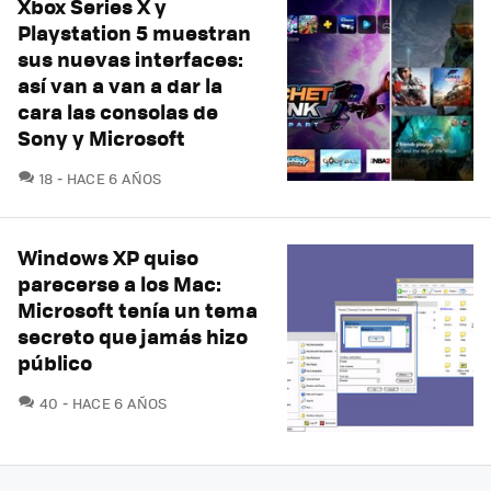
Xbox Series X y
Playstation 5 muestran
sus nuevas interfaces:
así van a van a dar la
cara las consolas de
Sony y Microsoft
COMENTARIOS
18
HACE 6 AÑOS
Windows XP quiso
parecerse a los Mac:
Microsoft tenía un tema
secreto que jamás hizo
público
COMENTARIOS
40
HACE 6 AÑOS