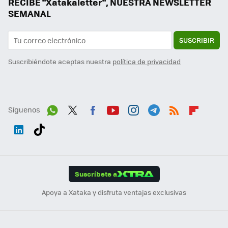
RECIBE "Xatakaletter", NUESTRA NEWSLETTER
SEMANAL
SUSCRIBIR
Suscribiéndote aceptas nuestra
política de privacidad
Síguenos
Wh
Twit
Fac
You
Inst
Tele
RSS
Flip
ats
ter
ebo
tub
agr
gra
boa
Link
Tikt
App
ok
e
am
m
rd
edI
ok
Suscríbete a
n
Apoya a Xataka y disfruta ventajas exclusivas