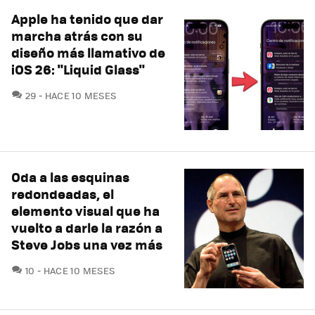
Apple ha tenido que dar
marcha atrás con su
diseño más llamativo de
iOS 26: "Liquid Glass"
COMENTARIOS
29
HACE 10 MESES
Oda a las esquinas
redondeadas, el
elemento visual que ha
vuelto a darle la razón a
Steve Jobs una vez más
COMENTARIOS
10
HACE 10 MESES