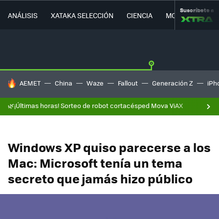
Suscríbete a
ANÁLISIS
XATAKA SELECCIÓN
CIENCIA
MOVILIDAD
HOY SE HABLA DE
AEMET
China
Waze
Fallout
Generación Z
iPh
🌿¡Últimas horas! Sorteo de robot cortacésped Mova ViAX
Windows XP quiso parecerse a los
Mac: Microsoft tenía un tema
secreto que jamás hizo público