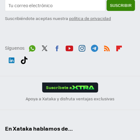
SUSCRIBIR
Suscribiéndote aceptas nuestra
política de privacidad
Síguenos
Wh
Twit
Fac
You
Inst
Tele
RSS
Flip
ats
ter
ebo
tub
agr
gra
boa
Link
Tikt
App
ok
e
am
m
rd
edI
ok
Suscríbete a
n
Apoya a Xataka y disfruta ventajas exclusivas
En Xataka hablamos de...