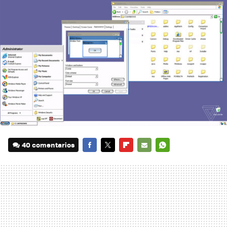
40 comentarios
FACEBOOK
TWITTER
FLIPBOARD
E-
WHATSAPP
MAIL