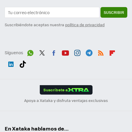
SUSCRIBIR
Suscribiéndote aceptas nuestra
política de privacidad
Síguenos
Wh
Twit
Fac
You
Inst
Tele
RSS
Flip
ats
ter
ebo
tub
agr
gra
boa
Link
Tikt
App
ok
e
am
m
rd
edI
ok
Suscríbete a
n
Apoya a Xataka y disfruta ventajas exclusivas
En Xataka hablamos de...