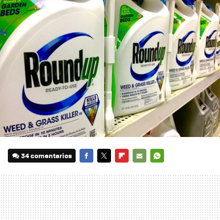
34 comentarios
FACEBOOK
TWITTER
FLIPBOARD
E-
WHATSAPP
MAIL