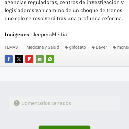
agencias reguladoras, centros de investigación y
legisladores van camino de un choque de trenes
que solo se resolverá tras una profunda reforma.
Imágenes
| JeepersMedia
TEMAS
Medicina y Salud
glifosato
Bayer
mons
FACEBOOK
TWITTER
FLIPBOARD
E-
WHATSAPP
MAIL
Comentarios cerrados