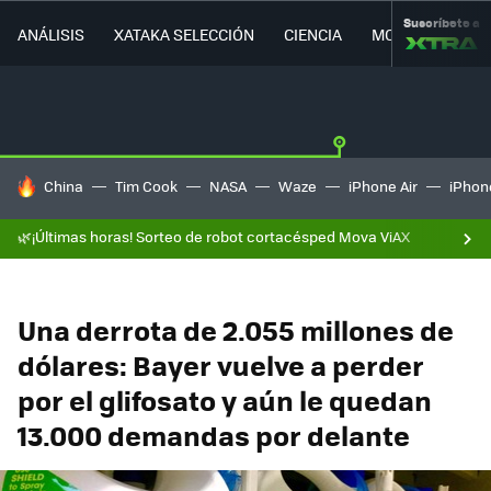
Suscríbete a
ANÁLISIS
XATAKA SELECCIÓN
CIENCIA
MOVILIDAD
HOY SE HABLA DE
China
Tim Cook
NASA
Waze
iPhone Air
iPhone
🌿¡Últimas horas! Sorteo de robot cortacésped Mova ViAX
Una derrota de 2.055 millones de
dólares: Bayer vuelve a perder
por el glifosato y aún le quedan
13.000 demandas por delante