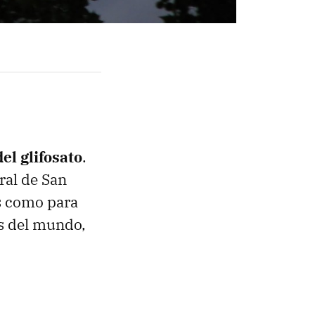
el glifosato
.
ral de San
s como para
os del mundo,