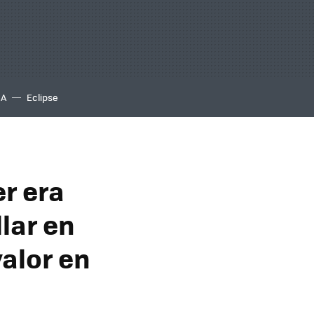
IA
Eclipse
er era
llar en
valor en