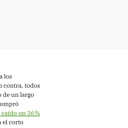
a los
n contra, todos
o de un largo
 compró
 caído un 36%
 el corto