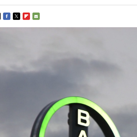
FACEBOOK
TWITTER
FLIPBOARD
E-
MAIL