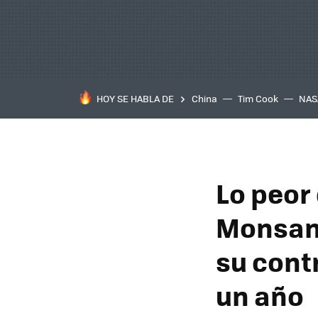
HOY SE HABLA DE
China
Tim Cook
NAS
Lo peor 
Monsanto
su cont
un año