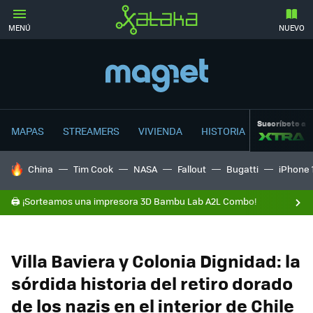
MENÚ
NUEVO
Suscríbete a
MAPAS
STREAMERS
VIVIENDA
HISTORIA
HOY SE HABLA DE
China
Tim Cook
NASA
Fallout
Bugatti
iPhone 
🖨️ ¡Sorteamos una impresora 3D Bambu Lab A2L Combo!
Villa Baviera y Colonia Dignidad: la
sórdida historia del retiro dorado
de los nazis en el interior de Chile