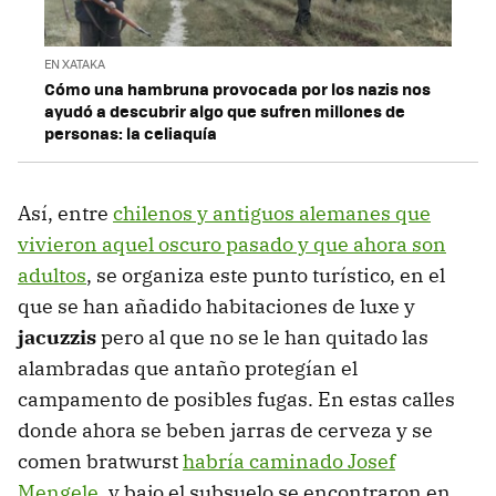
EN XATAKA
Cómo una hambruna provocada por los nazis nos
ayudó a descubrir algo que sufren millones de
personas: la celiaquía
Así, entre
chilenos y antiguos alemanes que
vivieron aquel oscuro pasado y que ahora son
adultos
, se organiza este punto turístico, en el
que se han añadido habitaciones de luxe y
jacuzzis
pero al que no se le han quitado las
alambradas que antaño protegían el
campamento de posibles fugas. En estas calles
donde ahora se beben jarras de cerveza y se
comen bratwurst
habría caminado Josef
Mengele
, y bajo el subsuelo se encontraron en