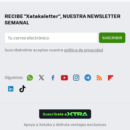
RECIBE "Xatakaletter", NUESTRA NEWSLETTER
SEMANAL
SUSCRIBIR
Suscribiéndote aceptas nuestra
política de privacidad
Síguenos
Wh
Twit
Fac
You
Inst
Tele
RSS
Flip
ats
ter
ebo
tub
agr
gra
boa
Link
Tikt
App
ok
e
am
m
rd
edI
ok
Suscríbete a
n
Apoya a Xataka y disfruta ventajas exclusivas