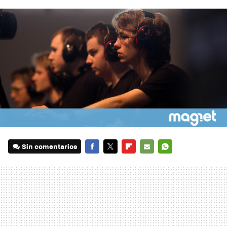
Sin comentarios
FACEBOOK
TWITTER
FLIPBOARD
E-
WHATSAPP
MAIL