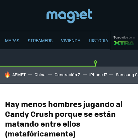
Suscríbete a
MAPAS
STREAMERS
VIVIENDA
HISTORIA
HOY SE HABLA DE
AEMET
China
Generación Z
iPhone 17
Samsung G
Hay menos hombres jugando al
Candy Crush porque se están
matando entre ellos
(metafóricamente)