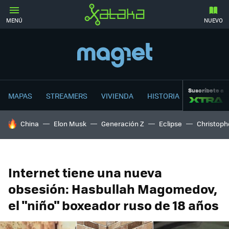
MENÚ
NUEVO
Suscríbete a
MAPAS
STREAMERS
VIVIENDA
HISTORIA
HOY SE HABLA DE
China
Elon Musk
Generación Z
Eclipse
Christoph
Internet tiene una nueva
obsesión: Hasbullah Magomedov,
el "niño" boxeador ruso de 18 años