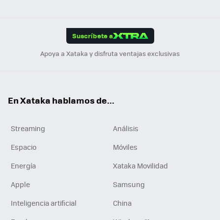
ats
ter
ebo
tub
agr
gra
boa
Link
Tikt
App
ok
e
am
m
rd
edI
ok
Suscríbete a
n
Apoya a Xataka y disfruta ventajas exclusivas
En Xataka hablamos de...
Streaming
Análisis
Espacio
Móviles
Energía
Xataka Movilidad
Apple
Samsung
Inteligencia artificial
China