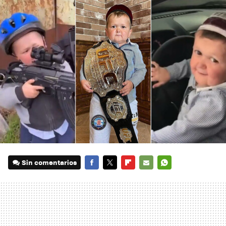
Sin comentarios
FACEBOOK
TWITTER
FLIPBOARD
E-
WHATSAPP
MAIL