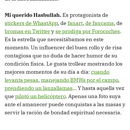
Mi querido Hasbullah.
Es protagonista de
stickers de WhastApp
, de
fanart
,
de fancams
, de
bromas en Twitter
y
se prodiga por Forocoches
.
Es la estrella que necesitábamos en este
momento. Un influencer del buen rollo y de risa
contagiosa que no duda de hacer humor de su
condición física. Le gusta trollear mostrando los
mejores momentos de su día a día:
cuando
levanta pesas
,
manejando BMWs por el campo
,
prendiendo un lanzallamas
… Y hasta aquella vez
que
pilotó un helicóptero
. Apenas una foto suya
ante el amanecer puede conquistas a las masas y
servir la ración de bondad espiritual necesaria.