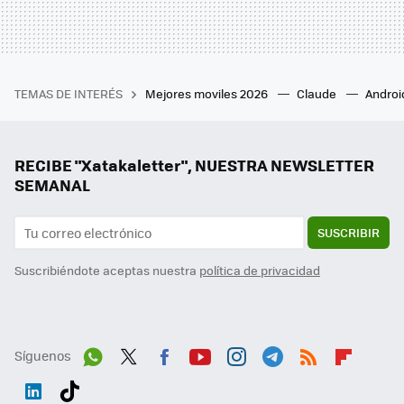
TEMAS DE INTERÉS
Mejores moviles 2026
Claude
Androi
RECIBE "Xatakaletter", NUESTRA NEWSLETTER
SEMANAL
SUSCRIBIR
Suscribiéndote aceptas nuestra
política de privacidad
Síguenos
Wh
Twit
Fac
You
Inst
Tele
RSS
Flip