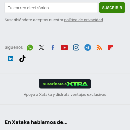
SUSCRIBIR
Suscribiéndote aceptas nuestra
política de privacidad
Síguenos
Wh
Twit
Fac
You
Inst
Tele
RSS
Flip
ats
ter
ebo
tub
agr
gra
boa
Link
Tikt
App
ok
e
am
m
rd
edI
ok
Suscríbete a
n
Apoya a Xataka y disfruta ventajas exclusivas
En Xataka hablamos de...