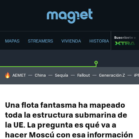
Suscríbete a
MAPAS
STREAMERS
VIVIENDA
HISTORIA
HOY SE HABLA DE
AEMET
China
Sequía
Fallout
Generación Z
iP
Una flota fantasma ha mapeado
toda la estructura submarina de
la UE. La pregunta es qué va a
hacer Moscú con esa información