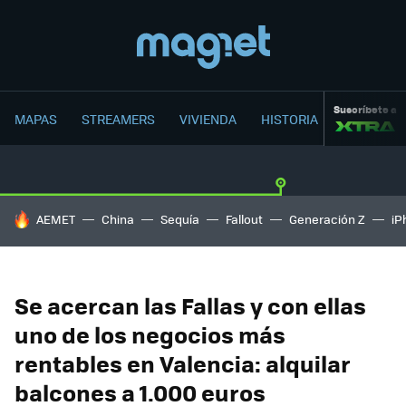
Suscríbete a
MAPAS
STREAMERS
VIVIENDA
HISTORIA
HOY SE HABLA DE
AEMET
China
Sequía
Fallout
Generación Z
iP
Se acercan las Fallas y con ellas
uno de los negocios más
rentables en Valencia: alquilar
balcones a 1.000 euros