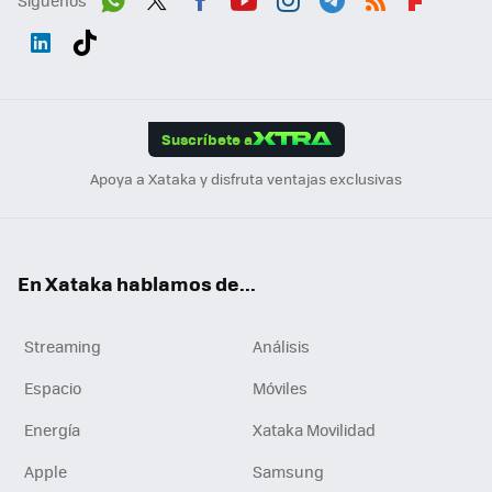
Wh
Twit
Fac
You
Inst
Tele
RSS
Flip
ats
ter
ebo
tub
agr
gra
boa
Link
Tikt
App
ok
e
am
m
rd
edI
ok
Suscríbete a
n
Apoya a Xataka y disfruta ventajas exclusivas
En Xataka hablamos de...
Streaming
Análisis
Espacio
Móviles
Energía
Xataka Movilidad
Apple
Samsung