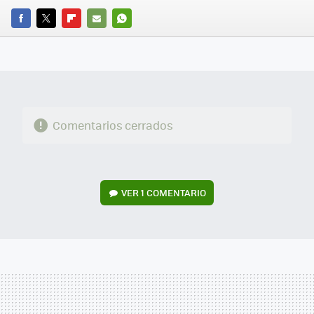
FACEBOOK
TWITTER
FLIPBOARD
E-
WHATSAPP
MAIL
Comentarios cerrados
VER
1 COMENTARIO