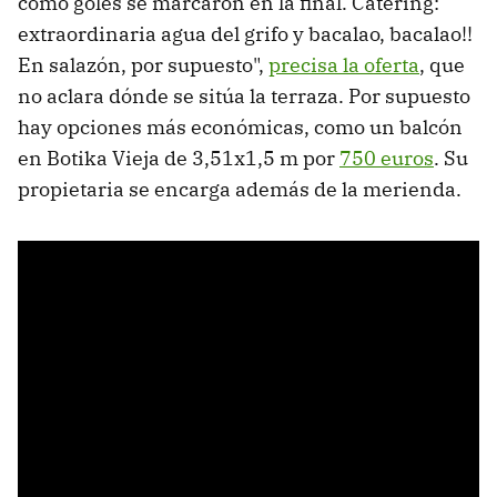
como goles se marcaron en la final. Catering:
extraordinaria agua del grifo y bacalao, bacalao!!
En salazón, por supuesto",
precisa la oferta
, que
no aclara dónde se sitúa la terraza. Por supuesto
hay opciones más económicas, como un balcón
en Botika Vieja de 3,51x1,5 m por
750 euros
. Su
propietaria se encarga además de la merienda.