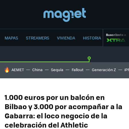
Suscríbete a
MAPAS
STREAMERS
VIVIENDA
HISTORIA
HOY SE HABLA DE
AEMET
China
Sequía
Fallout
Generación Z
iP
1.000 euros por un balcón en
Bilbao y 3.000 por acompañar a la
Gabarra: el loco negocio de la
celebración del Athletic