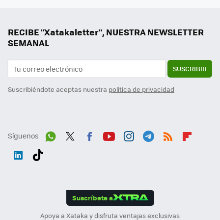
RECIBE "Xatakaletter", NUESTRA NEWSLETTER
SEMANAL
SUSCRIBIR
Suscribiéndote aceptas nuestra
política de privacidad
Síguenos
Wh
Twit
Fac
You
Inst
Tele
RSS
Flip
ats
ter
ebo
tub
agr
gra
boa
Link
Tikt
App
ok
e
am
m
rd
edI
ok
Suscríbete a
n
Apoya a Xataka y disfruta ventajas exclusivas