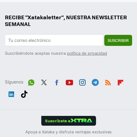
RECIBE "Xatakaletter", NUESTRA NEWSLETTER
SEMANAL
SUSCRIBIR
Suscribiéndote aceptas nuestra
política de privacidad
Síguenos
Wh
Twit
Fac
You
Inst
Tele
RSS
Flip
ats
ter
ebo
tub
agr
gra
boa
Link
Tikt
App
ok
e
am
m
rd
edIn
ok
Suscríbete a
Apoya a Xataka y disfruta ventajas exclusivas